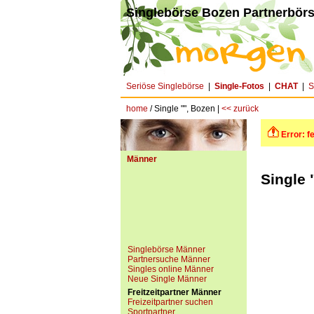
Singlebörse Bozen Partnerbörs
Seriöse Singlebörse
|
Single-Fotos
|
CHAT
|
S
home
/ Single "", Bozen |
<< zurück
Error: f
Männer
Single 
Singlebörse Männer
Partnersuche Männer
Singles online Männer
Neue Single Männer
Freitzeitpartner Männer
Freizeitpartner suchen
Sportpartner