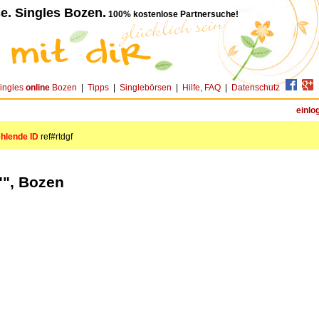
e. Singles Bozen.
100% kostenlose Partnersuche!
ingles
online
Bozen
|
Tipps
|
Singlebörsen
|
Hilfe, FAQ
|
Datenschutz
einlo
ehlende ID
ref#rtdgf
"", Bozen