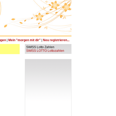
ggen
|
Mein "morgen mit dir"
|
Neu registrieren...
SWISS Lotto Zahlen
SWISS LOTTO Lottozahlen