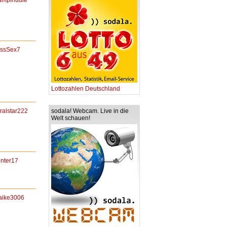
ampfnudle
essSex7
Lottozahlen Deutschland
sodala! Webcam. Live in die
ralstar222
Welt schauen!
nter17
aike3006