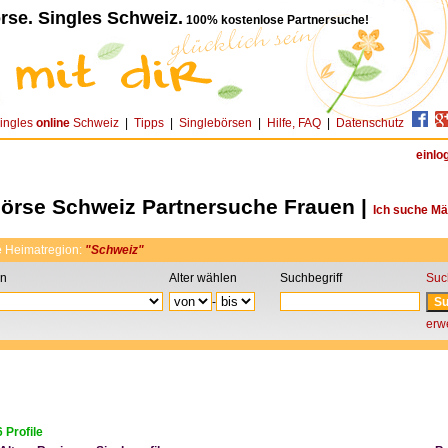
rse. Singles Schweiz.
100% kostenlose Partnersuche!
ingles
online
Schweiz
|
Tipps
|
Singlebörsen
|
Hilfe, FAQ
|
Datenschutz
einlo
börse Schweiz Partnersuche Frauen |
Ich suche M
e
Heimatregion:
"Schweiz"
on
Alter wählen
Suchbegriff
Suc
-
erwe
 Profile