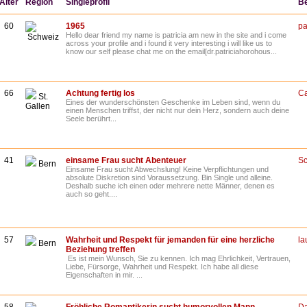
Alter
Region
Singleprofil
B
60
1965
pa
Hello dear friend my name is patricia am new in the site and i come
Schweiz
across your profile and i found it very interesting i will like us to
know our self please chat me on the email[dr.patriciahorohous...
66
Achtung fertig los
Ca
St.
Eines der wunderschönsten Geschenke im Leben sind, wenn du
Gallen
einen Menschen triffst, der nicht nur dein Herz, sondern auch deine
Seele berührt...
41
einsame Frau sucht Abenteuer
S
Bern
Einsame Frau sucht Abwechslung! Keine Verpflichtungen und
absolute Diskretion sind Voraussetzung. Bin Single und alleine.
Deshalb suche ich einen oder mehrere nette Männer, denen es
auch so geht....
57
Wahrheit und Respekt für jemanden für eine herzliche
la
Bern
Beziehung treffen
Es ist mein Wunsch, Sie zu kennen. Ich mag Ehrlichkeit, Vertrauen,
Liebe, Fürsorge, Wahrheit und Respekt. Ich habe all diese
Eigenschaften in mir. ...