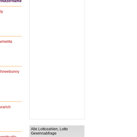
enutzername
ty
rmelita
chneebunny
urarich
Alle Lottozahlen, Lotto
Gewinnabfrage