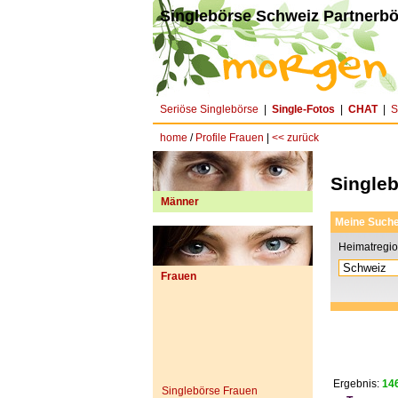
Singlebörse Schweiz Partnerbö
Seriöse Singlebörse
|
Single-Fotos
|
CHAT
|
S
home
/
Profile Frauen
|
<< zurück
Single
Männer
Meine Such
Heimatregi
Frauen
Ergebnis:
146
Singlebörse Frauen