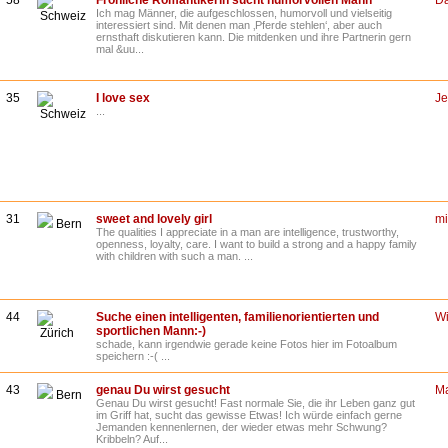
58
Fröhliche Romantikerin sucht humorvollen Mann
D
Ich mag Männer, die aufgeschlossen, humorvoll und vielseitig
Schweiz
interessiert sind. Mit denen man ‚Pferde stehlen‘, aber auch
ernsthaft diskutieren kann. Die mitdenken und ihre Partnerin gern
mal &uu...
35
I love sex
J
...
Schweiz
31
sweet and lovely girl
mi
Bern
The qualities I appreciate in a man are intelligence, trustworthy,
openness, loyalty, care. I want to build a strong and a happy family
with children with such a man. ...
44
Suche einen intelligenten, familienorientierten und
Wi
sportlichen Mann:-)
Zürich
schade, kann irgendwie gerade keine Fotos hier im Fotoalbum
speichern :-( ...
43
genau Du wirst gesucht
M
Bern
Genau Du wirst gesucht! Fast normale Sie, die ihr Leben ganz gut
im Griff hat, sucht das gewisse Etwas! Ich würde einfach gerne
Jemanden kennenlernen, der wieder etwas mehr Schwung?
Kribbeln? Auf...