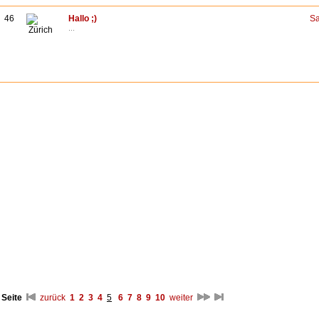
46
Hallo ;)
Sa
...
Zürich
 Seite
zurück
1
2
3
4
5
6
7
8
9
10
weiter