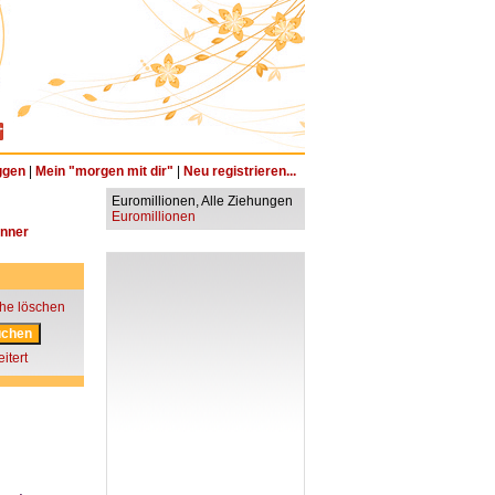
ggen
|
Mein "morgen mit dir"
|
Neu registrieren...
Euromillionen, Alle Ziehungen
Euromillionen
änner
he löschen
itert