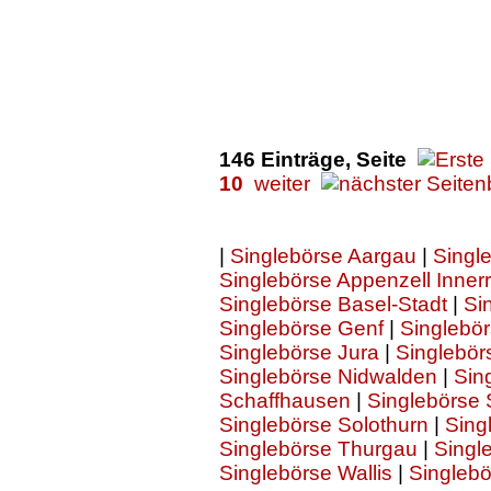
146 Einträge, Seite
10
weiter
|
Singlebörse Aargau
|
Singl
Singlebörse Appenzell Inner
Singlebörse Basel-Stadt
|
Si
Singlebörse Genf
|
Singlebör
Singlebörse Jura
|
Singlebör
Singlebörse Nidwalden
|
Sin
Schaffhausen
|
Singlebörse
Singlebörse Solothurn
|
Sing
Singlebörse Thurgau
|
Singl
Singlebörse Wallis
|
Singleb