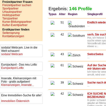
Freizeitpartner Frauen
Freizeitpartner suchen
Ergebnis:
146 Profile
Sportpartner
Urlaubspartner
Typus
Alter
Region
Singleprofil
Hobbypartner
Tanzpartner
Kurse-Bildungspartner
51
Endlich wieder
Kultur-Eventpartner
...
Graubünden
Erotikpartner finden
Seitensprung
42
verh. Sie suc
Solothurn
Kontaktanzeigen
Hoi, ich heisse
suche einen spo
Vorstellkraft ü
etwas u...
sodala! Webcam. Live in die
Welt schauen!
sodala! Webcam
43
SwissSwiss
Zürich
...
Eurojackpot - Das neu Lotto
61
Auf der Suche
Schweiz
Eurojackpot Lotto
mir bluten wir
Ich höre für ein
anruft, wird von 
Inserate, Kleinanzeigen mit
Foto - gratis aufgeben!
39
Suche nach d
Schweiz
Kleinanzeigen, Inserate...
...
42
ICH SUCHE 
Schweiz
Eine Immobilien-Suche für alle!
BEZIEHUNG!
In jeder schwier
Immobilien Österreich
glaube an Mensc
treffen werde, 