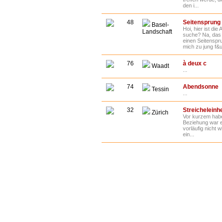
den i...
48
Seitensprung
Basel-
Hoi, hier ist di
Landschaft
suche? Na, das 
einen Seitenspr
mich zu jung f&u
76
à deux c
Waadt
...
74
Abendsonne
Tessin
...
32
Streicheleinh
Zürich
Vor kurzem habe
Beziehung war e
vorläufig nicht 
ein...