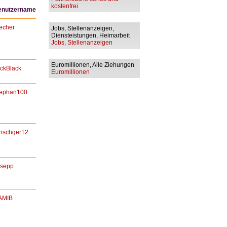
kostenfrei
enutzername
echer
Jobs, Stellenanzeigen,
Diensteistungen, Heimarbeit
Jobs, Stellenanzeigen
Euromillionen, Alle Ziehungen
ckBlack
Euromillionen
tephan100
nschger12
esepp
AMIB