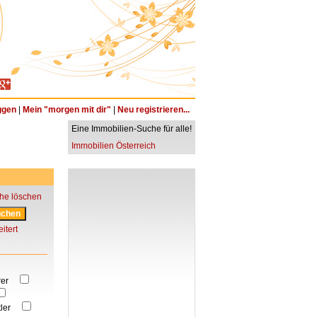
ggen
|
Mein "morgen mit dir"
|
Neu registrieren...
Eine Immobilien-Suche für alle!
Immobilien Österreich
he löschen
itert
erer
tler