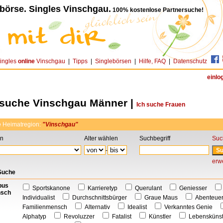
börse. Singles Vinschgau.
100% kostenlose Partnersuche!
ingles
online
Vinschgau
|
Tipps
|
Singlebörsen
|
Hilfe, FAQ
|
Datenschutz
einlo
rsuche Vinschgau Männer |
Ich suche Frauen
e
Heimatregion:
"Vinschgau"
on
Alter wählen
Suchbegriff
Suc
-
erwe
 Suche
pus
Sportskanone
Karrieretyp
Querulant
Geniesser
sch
Individualist
Durchschnittsbürger
Graue Maus
Abenteu
Familienmensch
Alternativ
Idealist
Verkanntes Genie
Alphatyp
Revoluzzer
Fatalist
Künstler
Lebensküns