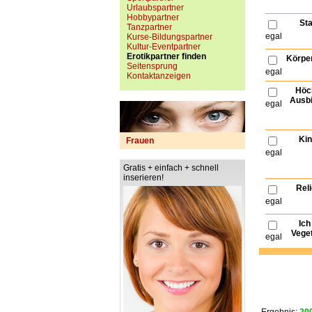
Urlaubspartner
Hobbypartner
Sta
Tanzpartner
egal
Kurse-Bildungspartner
Kultur-Eventpartner
Erotikpartner finden
Körpe
Seitensprung
egal
Kontaktanzeigen
Höc
Ausbi
egal
Kin
Frauen
egal
Gratis + einfach + schnell
inserieren!
Reli
egal
Ich
Veget
egal