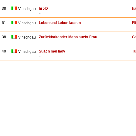
38
hi :-D
ha
Vinschgau
...
61
Leben und Leben lassen
Fli
Vinschgau
...
38
Zurückhaltender Mann sucht Frau
G
Vinschgau
...
40
Suach mei lady
T
Vinschgau
...