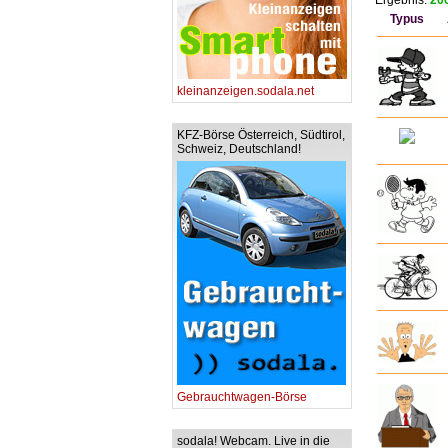
Ergebnis:
200
Typus
kleinanzeigen.sodala.net
KFZ-Börse Österreich, Südtirol,
Schweiz, Deutschland!
Gebrauchtwagen-Börse
sodala! Webcam. Live in die