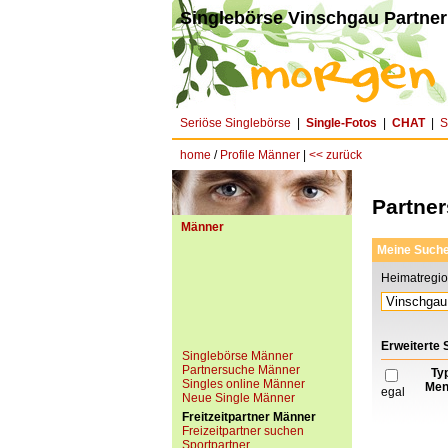
Singlebörse Vinschgau Partner
Seriöse Singlebörse
|
Single-Fotos
|
CHAT
|
S
home
/
Profile Männer
|
<< zurück
Partne
Männer
Meine Such
Heimatregi
Erweiterte
Singlebörse Männer
Partnersuche Männer
Ty
Singles online Männer
Men
egal
Neue Single Männer
Freitzeitpartner Männer
Freizeitpartner suchen
Sportpartner