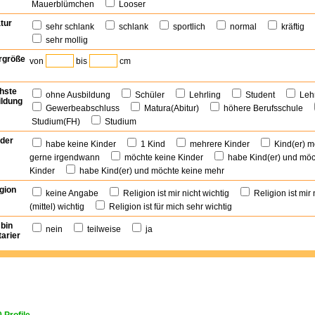
Mauerblümchen
Looser
tur
sehr schlank
schlank
sportlich
normal
kräftig
sehr mollig
rgröße
von
bis
cm
hste
ohne Ausbildung
Schüler
Lehrling
Student
Leh
ldung
Gewerbeabschluss
Matura(Abitur)
höhere Berufsschule
Studium(FH)
Studium
der
habe keine Kinder
1 Kind
mehrere Kinder
Kind(er) m
gerne irgendwann
möchte keine Kinder
habe Kind(er) und möc
Kinder
habe Kind(er) und möchte keine mehr
gion
keine Angabe
Religion ist mir nicht wichtig
Religion ist mir
(mittel) wichtig
Religion ist für mich sehr wichtig
 bin
nein
teilweise
ja
arier