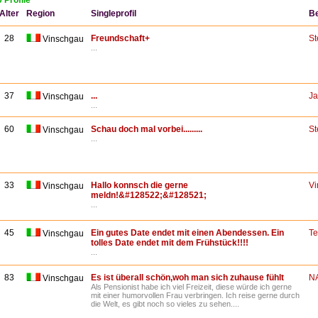
 Profile
Alter
Region
Singleprofil
B
28
Freundschaft+
St
Vinschgau
...
37
...
Ja
Vinschgau
...
60
Schau doch mal vorbei.........
S
Vinschgau
...
33
Hallo konnsch die gerne
Vi
Vinschgau
meldn!&#128522;&#128521;
...
45
Ein gutes Date endet mit einen Abendessen. Ein
T
Vinschgau
tolles Date endet mit dem Frühstück!!!!
...
83
Es ist überall schön,woh man sich zuhause fühlt
N
Vinschgau
Als Pensionist habe ich viel Freizeit, diese würde ich gerne
mit einer humorvollen Frau verbringen. Ich reise gerne durch
die Welt, es gibt noch so vieles zu sehen....