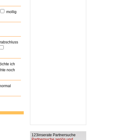
mollig
rabschluss
öchte ich
hte noch
 normal
123inserate Partnersuche
Partnersuche seriös und