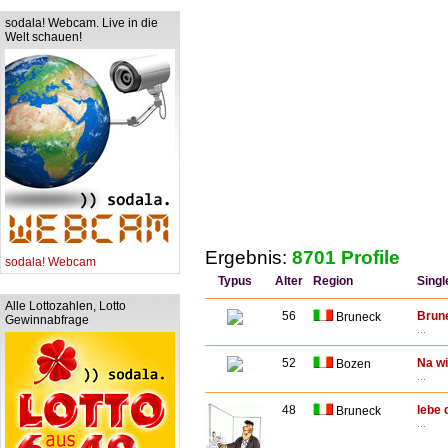
sodala! Webcam. Live in die
Welt schauen!
Ergebnis:
8701 Profile
sodala! Webcam
Typus
Alter
Region
Singl
Alle Lottozahlen, Lotto
56
Brun
Bruneck
Gewinnabfrage
...
52
Na wi
Bozen
...
48
lebe 
Bruneck
...