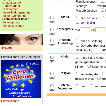
Familienmensch
Urlaubspartner
Hobbypartner
Alphatyp
Revolu
Tanzpartner
Mauerblümchen
Kurse-Bildungspartner
Kultur-Eventpartner
Statur
sehr schlank
Erotikpartner finden
egal
Seitensprung
sehr mollig
Kontaktanzeigen
Körpergröße
von
bis
egal
Höchste
ohne Ausbildung
Ausbildung
egal
Gewerbeabschlu
Frauen
Studium(FH)
Stu
Kinder
Euromillionen, Alle Ziehungen
habe keine Kinde
egal
gerne irgendwann
Kinder
habe Kind
Religion
keine Angabe
egal
(mittel) wichtig
Rel
Ich bin
nein
teilwei
Vegetarier
egal
Euromillionen