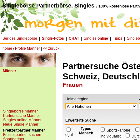
Singlebörse Partnerbörse. Singles .
100% kostenlose Partn
Seriöse Singlebörse
|
Single-Fotos
|
CHAT
|
Singles
online
|
Tipps
|
Single
home
/
Profile Männer
|
<< zurück
Partnersuche Öster
Männer
Schweiz, Deutsch
Frauen
Heimatregion
Singlebörse Männer
Partnersuche Männer
Singles online Männer
Erweiterte Suche
Neue Single Männer
Typus
Freitzeitpartner Männer
Sportskanone
Mensch
Freizeitpartner suchen
egal
Individualist
Durc
Sportpartner