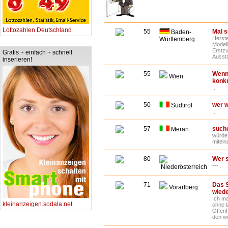
Lottozahlen Deutschland
55
Mal s
Baden-
Herste
Württemberg
Model
Erstzu
Gratis + einfach + schnell
Aussta
inserieren!
55
Wenn 
Wien
konkr
...
50
wer w
Südtirol
...
57
suche
Meran
würde 
mitein
80
Wer s
---...
Niederösterreich
71
Das 
Vorarlberg
wiede
Ich m
kleinanzeigen.sodala.net
ohne 
Offenh
den we