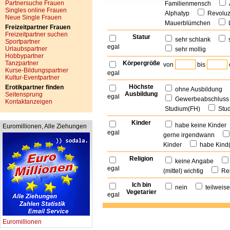
Partnersuche Frauen
Familienmensch
Singles online Frauen
Alphatyp
Revolu
Neue Single Frauen
Mauerblümchen
Freizeitpartner Frauen
Freizeitpartner suchen
Statur
sehr schlank
Sportpartner
egal
Urlaubspartner
sehr mollig
Hobbypartner
Tanzpartner
Körpergröße
von
bis
Kurse-Bildungspartner
egal
Kultur-Eventpartner
Höchste
Erotikpartner finden
ohne Ausbildung
Ausbildung
Seitensprung
egal
Gewerbeabschlu
Kontaktanzeigen
Studium(FH)
Stu
Kinder
habe keine Kinde
Euromillionen, Alle Ziehungen
egal
gerne irgendwann
Kinder
habe Kind
Religion
keine Angabe
egal
(mittel) wichtig
Rel
Ich bin
nein
teilwei
Vegetarier
egal
Euromillionen