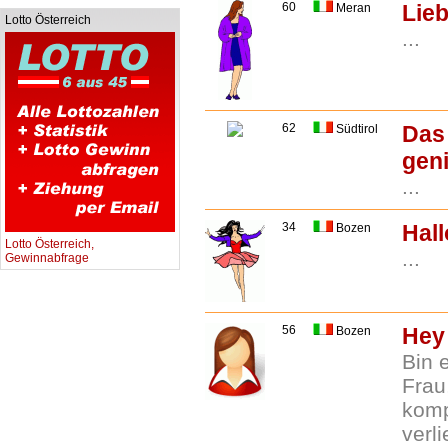
60
Lie
Meran
Lotto Österreich
...
62
Das 
Südtirol
gen
...
34
Hall
Bozen
Lotto Österreich,
...
Gewinnabfrage
56
Hey
Bozen
Bin 
Frau
komp
verl