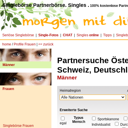
Singlebörse Partnerbörse. Singles .
100% kostenlose Partn
Seriöse Singlebörse
|
Single-Fotos
|
CHAT
|
Singles
online
|
Tipps
|
Single
home
/
Profile Frauen
|
<< zurück
Partnersuche Öster
Männer
Schweiz, Deutschl
Männer
Frauen
Heimatregion
Erweiterte Suche
Typus
Sportskanone
Mensch
egal
Individualist
Durc
Singlebörse Frauen