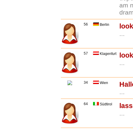
am n
drama
56
look
Berlin
...
57
look
Klagenfurt
...
34
Hall
Wien
...
64
las
Südtirol
...