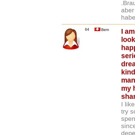
.Bra
aber
habe
64
I am
Bern
look
happ
ser
drea
kind
many
my h
shar
I li
try s
spen
sinc
depe