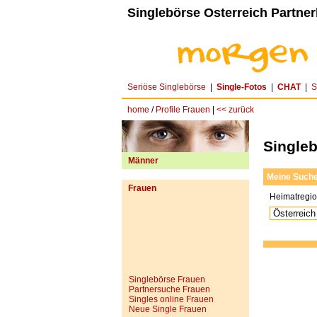
Singlebörse Osterreich Partner
Seriöse Singlebörse
|
Single-Fotos
|
CHAT
|
S
home
/
Profile Frauen
|
<< zurück
Singleb
Männer
Meine Such
Frauen
Heimatregi
Singlebörse Frauen
Partnersuche Frauen
Singles online Frauen
Neue Single Frauen