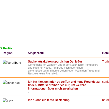
7 Profile
r
Region
Singleprofil
Benu
Suche attraktiven sportlichen Genießer
Tigr
Vorarlberg
Gerne gehe ich wandern und in der Natur. Nicht kompliziert
und offen für Neues. Ich freue mich über einen
unkomplizierten und humorvollen lieben Mann den Treue und
Respekt keine Fremdwö...
Ich bin hier, um mich zu treffen und neue Freunde zu
soni
Innsbruck
finden. Bitte schreiben Sie mir, um weitere
Informationen über mich zu erhalten
...
Ich suche ein feste Beziehung.
hele
Linz
...