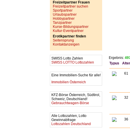
Freizeitpartner Frauen
Freizeitpartner suchen
Sportpartner
Urlaubspartner
Hobbypartner
Tanzpartner
Kurse-Bildungspartner
Kultur-Eventpartner
Erotikpartner finden
Seitensprung
Kontaktanzeigen
Ergebnis:
497
SWISS Lotto Zahlen
SWISS LOTTO Lottozahlen
Typus
Alte
61
Eine Immobilien-Suche für alle!
Immobilien Österreich
KFZ-Börse Österreich, Südtirol,
32
Schweiz, Deutschland!
Gebrauchtwagen-Börse
Alle Lottozahlen, Lotto
36
Gewinnabfrage
Lottozahlen Deutschland