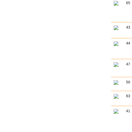
65
43
44
47
50
63
41