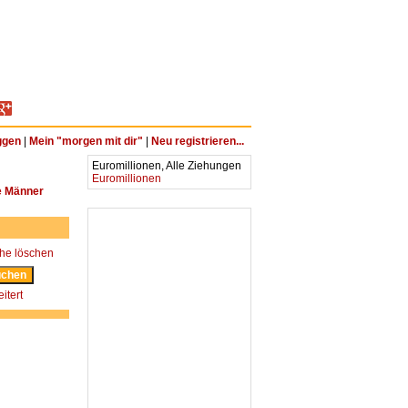
ggen
|
Mein "morgen mit dir"
|
Neu registrieren...
Euromillionen, Alle Ziehungen
Euromillionen
e Männer
he löschen
itert