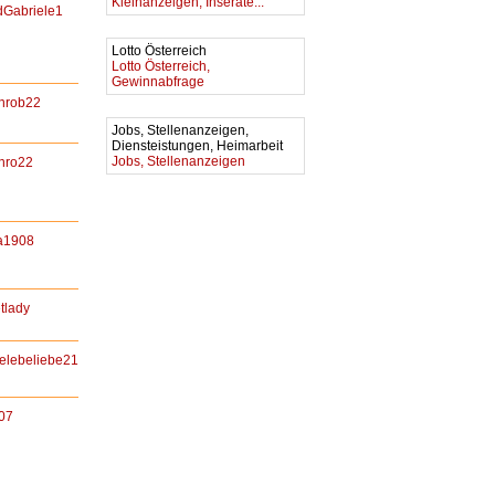
Kleinanzeigen, Inserate...
idGabriele1
Lotto Österreich
Lotto Österreich,
Gewinnabfrage
nrob22
Jobs, Stellenanzeigen,
Diensteistungen, Heimarbeit
Jobs, Stellenanzeigen
nro22
a1908
tlady
elebeliebe21
007