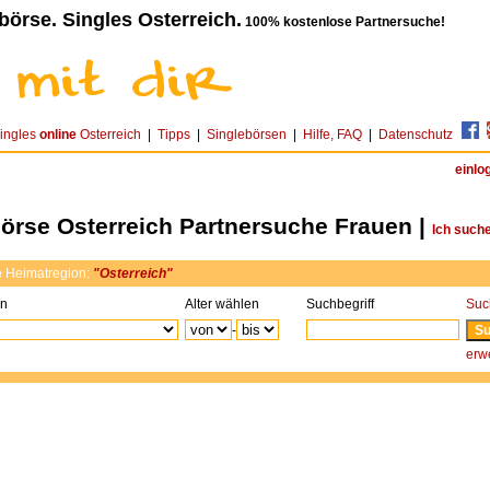
börse. Singles Osterreich.
100% kostenlose Partnersuche!
ingles
online
Osterreich
|
Tipps
|
Singlebörsen
|
Hilfe, FAQ
|
Datenschutz
einlo
örse Osterreich Partnersuche Frauen |
Ich such
e
Heimatregion:
"Osterreich"
on
Alter wählen
Suchbegriff
Suc
-
erwe