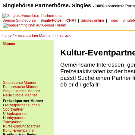
Singlebörse Partnerbörse. Singles .
100% kostenlose Partn
Seriöse Singlebörse
|
Single-Fotos
|
CHAT
|
Singles
online
|
Tipps
|
Single
home
/
Freizeitpartner Männer
|
<< zurück
Männer
Kultur-Eventpartn
Gemeinsame Interessen, g
Freizeitaktivitäten ist der be
passt! Suche einen Partner f
Singlebörse Männer
ob er dir gefällt!
Partnersuche Männer
Singles online Männer
Neue Single Männer
Freitzeitpartner Männer
Freizeitpartner suchen
Sportpartner
Urlaubspartner
Hobbypartner
Tanzpartner
Kurse-Bildungspartner
Kultur-Eventpartner
Erotikpartner finden