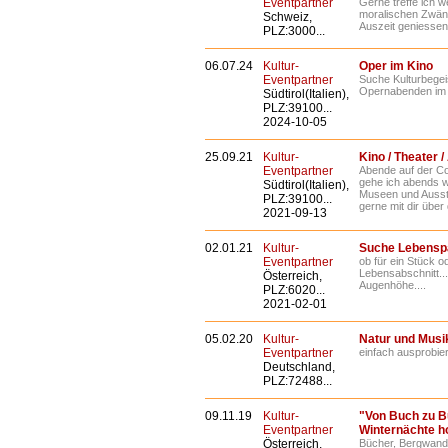
Eventpartner
Gerne treffe ich 
moralischen Zwäng
Schweiz,
Auszeit geniessen
PLZ:3000...
06.07.24
Kultur-
Oper im Kino
Eventpartner
Suche Kulturbege
Opernabenden im 
Südtirol(Italien),
PLZ:39100...
2024-10-05
25.09.21
Kultur-
Kino / Theater 
Eventpartner
Abende auf der Co
gehe ich abends wi
Südtirol(Italien),
Museen und Ausste
PLZ:39100...
gerne mit dir über 
2021-09-13
02.01.21
Kultur-
Suche Lebenspa
Eventpartner
ob für ein Stück 
Lebensabschnitt...
Österreich,
Augenhöhe....
PLZ:6020...
2021-02-01
05.02.20
Kultur-
Natur und Musi
Eventpartner
einfach ausprobier
Deutschland,
PLZ:72488...
09.11.19
Kultur-
"Von Buch zu Bu
Eventpartner
Winternächte h
Österreich,
Bücher, Bergwande