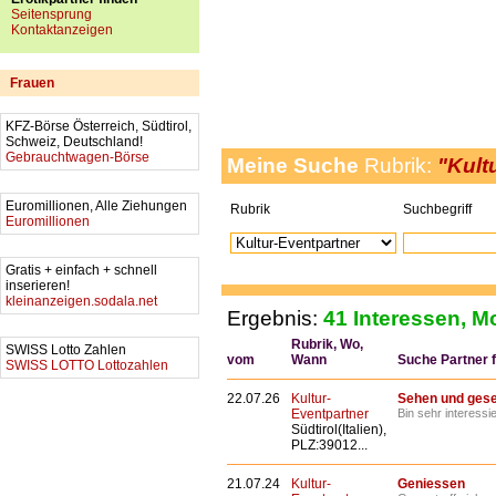
Seitensprung
Kontaktanzeigen
Frauen
KFZ-Börse Österreich, Südtirol,
Schweiz, Deutschland!
Gebrauchtwagen-Börse
Meine Suche
Rubrik:
"Kult
Euromillionen, Alle Ziehungen
Rubrik
Suchbegriff
Euromillionen
Gratis + einfach + schnell
inserieren!
kleinanzeigen.sodala.net
Ergebnis:
41 Interessen, Mo
Rubrik, Wo,
SWISS Lotto Zahlen
vom
Wann
Suche Partner fü
SWISS LOTTO Lottozahlen
22.07.26
Kultur-
Sehen und ges
Eventpartner
Bin sehr interessi
Südtirol(Italien),
PLZ:39012...
21.07.24
Kultur-
Geniessen