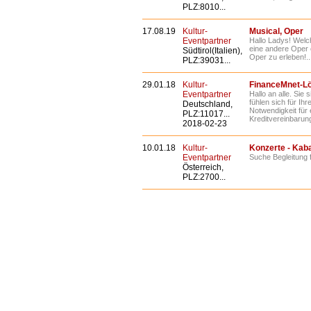
PLZ:8010...
17.08.19
Kultur-
Musical, Oper
Eventpartner
Hallo Ladys! Welc
eine andere Oper
Südtirol(Italien),
Oper zu erleben!..
PLZ:39031...
29.01.18
Kultur-
FinanceMnet-Lö
Eventpartner
Hallo an alle. Sie
fühlen sich für I
Deutschland,
Notwendigkeit für
PLZ:11017...
Kreditvereinbarung
2018-02-23
10.01.18
Kultur-
Konzerte - Kabar
Eventpartner
Suche Begleitung 
Österreich,
PLZ:2700...