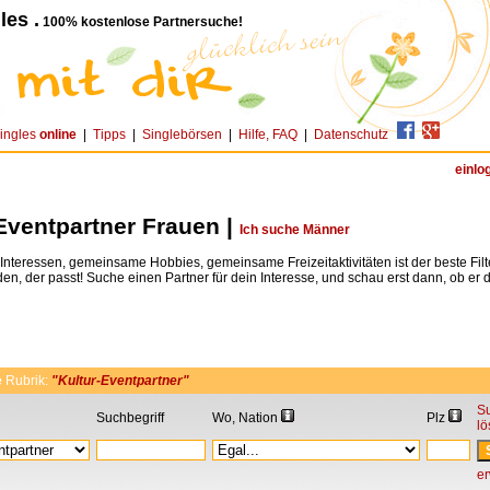
les .
100% kostenlose Partnersuche!
ingles
online
|
Tipps
|
Singlebörsen
|
Hilfe, FAQ
|
Datenschutz
einlo
Eventpartner Frauen |
Ich suche Männer
teressen, gemeinsame Hobbies, gemeinsame Freizeitaktivitäten ist der beste Fil
den, der passt! Suche einen Partner für dein Interesse, und schau erst dann, ob er dir
e
Rubrik:
"Kultur-Eventpartner"
S
Suchbegriff
Wo, Nation
Plz
l
er