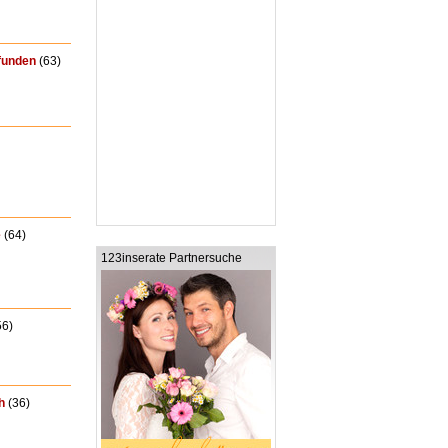
funden
(63)
e
(64)
123inserate Partnersuche
56)
h
(36)
n