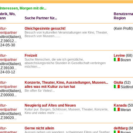
Interessen, Morgen mit dir...
brik, Wo,
Benutzerna
ann
Suche Partner für...
Region
ltur-
Gleichgesinnte gesucht!
(Kein Profil)
entpartner
Besuch von kulturellen Veranstaltungen wie Kino, Theater,
Besuch von Museen.......
dtirol(Italien),
Z:39012...
24-05-30
ltur-
Freizeit
Levine
(68)
entpartner
Suche Menschen, die wie ich gemütliche,
Bozen
abwechslungsreiche Stunden in Gesellschaft verbringen
dtirol(Italien),
möchten....
Z:39100...
24-03-12
ltur-
Konzerte, Theater, Kino, Ausstellungen, Museen...
Giulia
(52)
entpartner
alles was mit Kultur zu tun hat
Südtirol
dtirol(Italien),
Bin offen für Vieles!...
Z:00000...
ltur-
Neugierig auf Altes und Neues
Kanada
(50
entpartner
Kultur pur. Burgen, Schlösser, Museen, Theater, Konzerte,
Meran
Kino und vieles mehr . . ....
dtirol(Italien),
Z:39020...
ltur-
Gerne nicht allein
delfdarg
(6
entpartner
Aussen gehen um wandern, schwimmen,Films und Teather,
Bozen