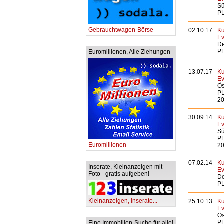
Sü
PL
Gebrauchtwagen-Börse
02.10.17
Ku
Ev
De
PL
Euromillionen, Alle Ziehungen
13.07.17
Ku
Ev
Ös
PL
20
30.09.14
Ku
Ev
Sü
PL
Euromillionen
20
07.02.14
Ku
Inserate, Kleinanzeigen mit
Ev
Foto - gratis aufgeben!
De
PL
Kleinanzeigen, Inserate...
25.10.13
Ku
Ev
Ös
PL
Eine Immobilien-Suche für alle!