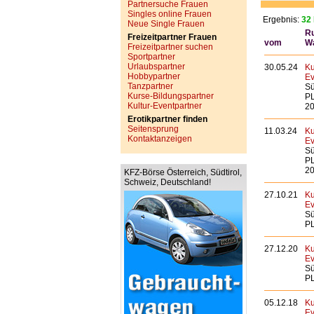
Partnersuche Frauen
Singles online Frauen
Ergebnis:
32 
Neue Single Frauen
Ru
Freizeitpartner Frauen
vom
W
Freizeitpartner suchen
Sportpartner
Urlaubspartner
30.05.24
Ku
Hobbypartner
Ev
Tanzpartner
Sü
Kurse-Bildungspartner
PL
Kultur-Eventpartner
20
Erotikpartner finden
Seitensprung
11.03.24
Ku
Kontaktanzeigen
Ev
Sü
PL
20
KFZ-Börse Österreich, Südtirol,
Schweiz, Deutschland!
27.10.21
Ku
Ev
Sü
PL
27.12.20
Ku
Ev
Sü
PL
05.12.18
Ku
Ev