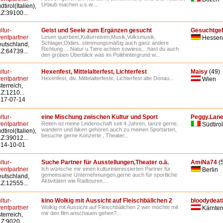
Urlaub machen u.s.w....
dtirol(Italien),
Z:39100...
ltur-
Geist und Seele zum Ergänzen gesucht
Gesuchtge
entpartner
Lesen querbeet,Kulturreisen,Musik,Volksmusik,
Hessen
Schlager,Oldies..stimmungsmäßig auch ganz andere
utschland,
Richtung ....Natur u.Tiere achten sowieso,.. hast du auch
Z:64739...
den groben Überblick was im Polithintergrund w...
ltur-
Hexenfest, Mittelalterfest, Lichterfest
Maisy
(49)
entpartner
Hexenfest, div. Mittelalterfeste, Lichterfest alte Donau...
Wien
terreich,
Z:1210...
17-07-14
ltur-
eine Mischung zwischen Kultur und Sport
Peggy.Lan
entpartner
Reiten ist meine Leidenschaft seit 4 Jahren, tanze gerne,
Südtirol
wandern und biken gehören auch zu meinen Sportarten,
dtirol(Italien),
besuche gerne Konzerte , Theater...
Z:39012...
14-10-01
ltur-
Suche Partner für Ausstellungen,Theater o.ä.
AmiNa74
(
entpartner
Ich wünsche mir einen kulturinteressierten Partner für
Berlin
gemeinsame Unternehmungen,gerne auch für sportliche
utschland,
Aktivitäten wie Radtouren....
Z:12555...
ltur-
kino Wolkig mit Aussicht auf Fleischbällchen 2
bloodydeat
entpartner
Wolkig mit Aussicht auf Fleischbällchen 2 wer möchte mit
Kärnte
mir den film anschauen gehen?...
terreich,
Z:9020...