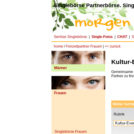
Singlebörse Partnerbörse. Sing
Seriöse Singlebörse
|
Single-Fotos
|
CHAT
|
S
home
/
Freizeitpartner Frauen
|
<< zurück
Kultur-
Männer
Gemeinsame In
Partner zu fin
Frauen
Meine Such
Rubrik
Singlebörse Frauen