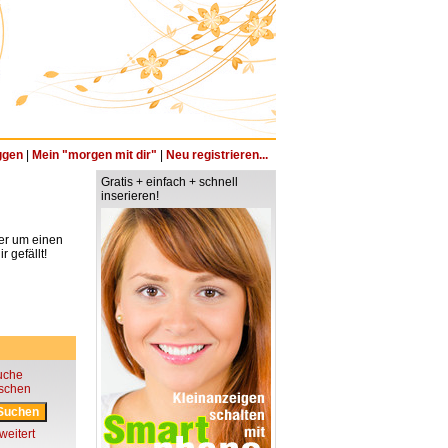
ggen
|
Mein "morgen mit dir"
|
Neu registrieren...
Gratis + einfach + schnell
inserieren!
ter um einen
 gefällt!
uche
öschen
weitert