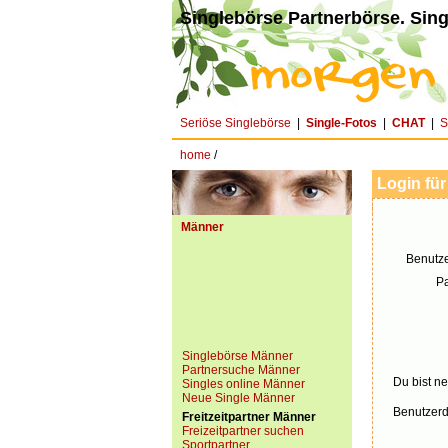
Singlebörse Partnerbörse. Sing
Seriöse Singlebörse
|
Single-Fotos
|
CHAT
|
S
home
/
Login für
Männer
Benutz
P
Singlebörse Männer
Partnersuche Männer
Du bist ne
Singles online Männer
Neue Single Männer
Benutzerd
Freitzeitpartner Männer
Freizeitpartner suchen
Sportpartner