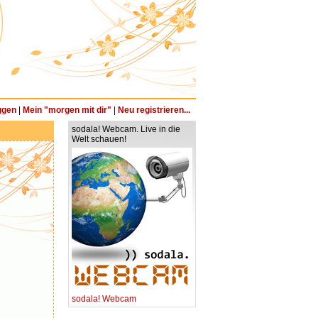
ggen
|
Mein "morgen mit dir"
|
Neu registrieren...
sodala! Webcam. Live in die
Welt schauen!
sodala! Webcam