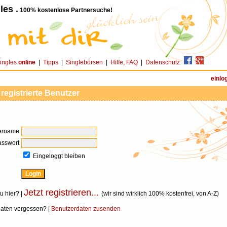
les .
100% kostenlose Partnersuche!
ingles
online
|
Tipps
|
Singlebörsen
|
Hilfe, FAQ
|
Datenschutz
einlo
 registrierte Benutzer
ername
asswort
Eingeloggt bleiben
Jetzt registrieren...
u hier? |
(wir sind wirklich 100% kostenfrei, von A-Z)
aten vergessen? |
Benutzerdaten zusenden