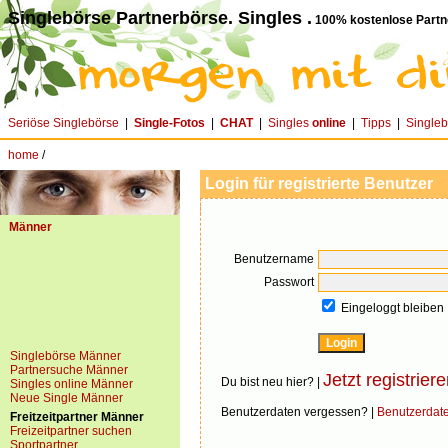
Singlebörse Partnerbörse. Singles .
100% kostenlose Partn
Seriöse Singlebörse
|
Single-Fotos
|
CHAT
|
Singles
online
|
Tipps
|
Single
home
/
Login für registrierte Benutzer
Männer
Benutzername
Passwort
Eingeloggt bleiben
Singlebörse Männer
Partnersuche Männer
Jetzt registriere
Du bist neu hier? |
Singles online Männer
Neue Single Männer
Benutzerdaten vergessen? |
Benutzerdat
Freitzeitpartner Männer
Freizeitpartner suchen
Sportpartner