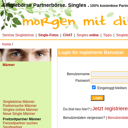
Singlebörse Partnerbörse. Singles .
100% kostenlose Partn
Seriöse Singlebörse
|
Single-Fotos
|
CHAT
|
Singles
online
|
Tipps
|
Single
home
/
Login für registrierte Benutzer
Männer
Benutzername
Passwort
Eingeloggt bleiben
Singlebörse Männer
Partnersuche Männer
Jetzt registriere
Du bist neu hier? |
Singles online Männer
Neue Single Männer
Benutzerdaten vergessen? |
Benutzerdat
Freitzeitpartner Männer
Freizeitpartner suchen
Sportpartner