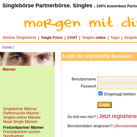
Singlebörse Partnerbörse. Singles .
100% kostenlose Partn
Seriöse Singlebörse
|
Single-Fotos
|
CHAT
|
Singles
online
|
Tipps
|
Single
home
/
Login für registrierte Benutzer
Männer
Benutzername
Passwort
Eingeloggt bleiben
Singlebörse Männer
Partnersuche Männer
Jetzt registriere
Du bist neu hier? |
Singles online Männer
Neue Single Männer
Benutzerdaten vergessen? |
Benutzerdat
Freitzeitpartner Männer
Freizeitpartner suchen
Sportpartner