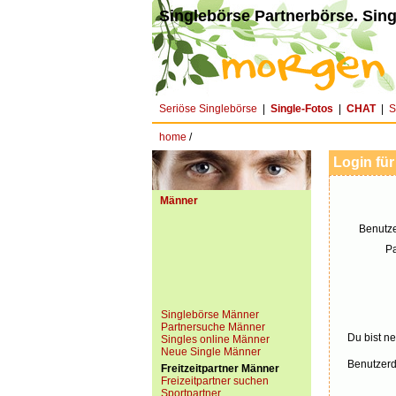
Singlebörse Partnerbörse. Sing
Seriöse Singlebörse
|
Single-Fotos
|
CHAT
|
S
home
/
Login für
Männer
Benutz
P
Singlebörse Männer
Partnersuche Männer
Du bist ne
Singles online Männer
Neue Single Männer
Benutzerd
Freitzeitpartner Männer
Freizeitpartner suchen
Sportpartner