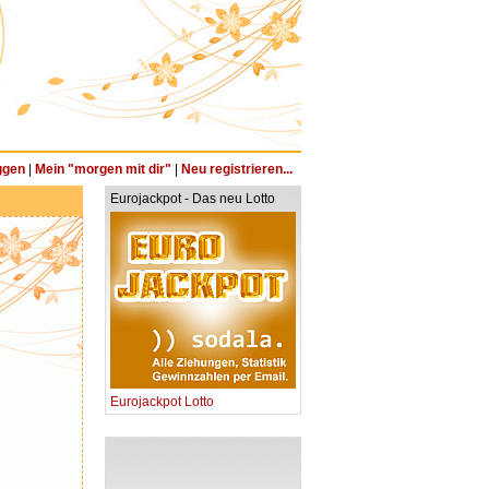
ggen
|
Mein "morgen mit dir"
|
Neu registrieren...
Eurojackpot - Das neu Lotto
Eurojackpot Lotto