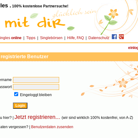
les .
100% kostenlose Partnersuche!
ingles
online
|
Tipps
|
Singlebörsen
|
Hilfe, FAQ
|
Datenschutz
einlo
 registrierte Benutzer
ername
asswort
Eingeloggt bleiben
Jetzt registrieren...
u hier? |
(wir sind wirklich 100% kostenfrei, von A-Z)
aten vergessen? |
Benutzerdaten zusenden