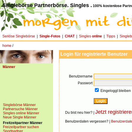
Singlebörse Partnerbörse. Singles .
100% kostenlose Partn
Seriöse Singlebörse
|
Single-Fotos
|
CHAT
|
Singles
online
|
Tipps
|
Single
home
/
Login für registrierte Benutzer
Männer
Benutzername
Passwort
Eingeloggt bleiben
Singlebörse Männer
Partnersuche Männer
Jetzt registriere
Du bist neu hier? |
Singles online Männer
Neue Single Männer
Benutzerdaten vergessen? |
Benutzerdat
Freitzeitpartner Männer
Freizeitpartner suchen
Sportpartner