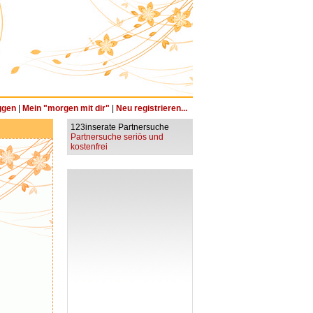
ggen
|
Mein "morgen mit dir"
|
Neu registrieren...
123inserate Partnersuche
Partnersuche seriös und
kostenfrei