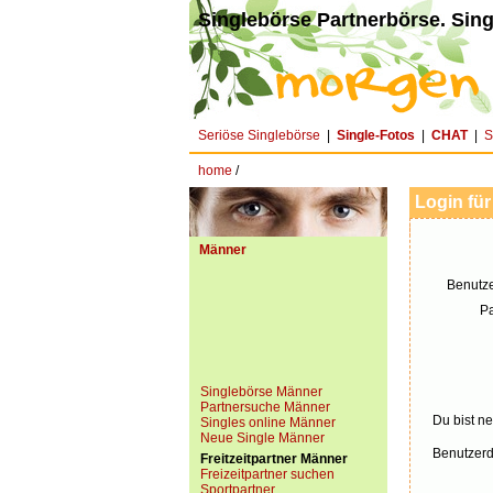
Singlebörse Partnerbörse. Sing
Seriöse Singlebörse
|
Single-Fotos
|
CHAT
|
S
home
/
Login für
Männer
Benutz
P
Singlebörse Männer
Partnersuche Männer
Du bist ne
Singles online Männer
Neue Single Männer
Benutzerd
Freitzeitpartner Männer
Freizeitpartner suchen
Sportpartner