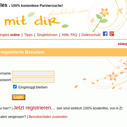
les .
100% kostenlose Partnersuche!
ingles
online
|
Tipps
|
Singlebörsen
|
Hilfe, FAQ
|
Datenschutz
einlo
 registrierte Benutzer
ername
asswort
Eingeloggt bleiben
Jetzt registrieren...
u hier? |
(wir sind wirklich 100% kostenfrei, von A-Z)
aten vergessen? |
Benutzerdaten zusenden