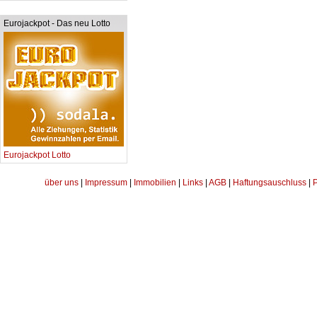
Eurojackpot - Das neu Lotto
Eurojackpot Lotto
über uns
|
Impressum
|
Immobilien
|
Links
|
AGB
|
Haftungsauschluss
|
P