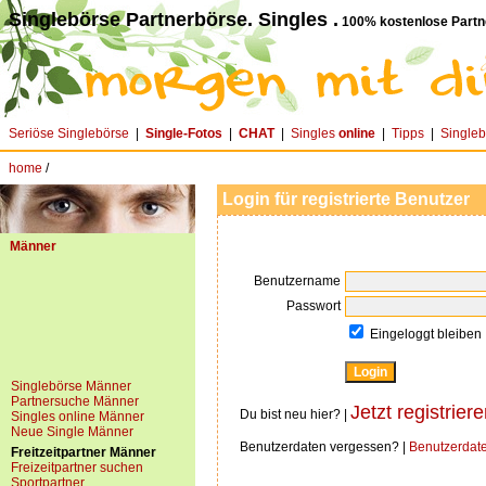
Singlebörse Partnerbörse. Singles .
100% kostenlose Partn
Seriöse Singlebörse
|
Single-Fotos
|
CHAT
|
Singles
online
|
Tipps
|
Single
home
/
Login für registrierte Benutzer
Männer
Benutzername
Passwort
Eingeloggt bleiben
Singlebörse Männer
Partnersuche Männer
Jetzt registriere
Du bist neu hier? |
Singles online Männer
Neue Single Männer
Benutzerdaten vergessen? |
Benutzerdat
Freitzeitpartner Männer
Freizeitpartner suchen
Sportpartner