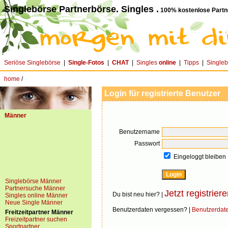
Singlebörse Partnerbörse. Singles .
100% kostenlose Partn
Seriöse Singlebörse
|
Single-Fotos
|
CHAT
|
Singles
online
|
Tipps
|
Single
home
/
Login für registrierte Benutzer
Männer
Benutzername
Passwort
Eingeloggt bleiben
Singlebörse Männer
Partnersuche Männer
Jetzt registriere
Du bist neu hier? |
Singles online Männer
Neue Single Männer
Benutzerdaten vergessen? |
Benutzerdat
Freitzeitpartner Männer
Freizeitpartner suchen
Sportpartner