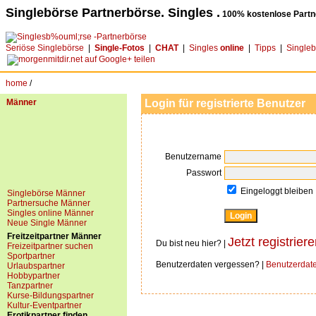
Singlebörse Partnerbörse. Singles .
100% kostenlose Partn
Seriöse Singlebörse
|
Single-Fotos
|
CHAT
|
Singles
online
|
Tipps
|
Single
home
/
Männer
Login für registrierte Benutzer
Benutzername
Passwort
Eingeloggt bleiben
Singlebörse Männer
Partnersuche Männer
Singles online Männer
Neue Single Männer
Freitzeitpartner Männer
Jetzt registriere
Du bist neu hier? |
Freizeitpartner suchen
Sportpartner
Benutzerdaten vergessen? |
Benutzerdat
Urlaubspartner
Hobbypartner
Tanzpartner
Kurse-Bildungspartner
Kultur-Eventpartner
Erotikpartner finden