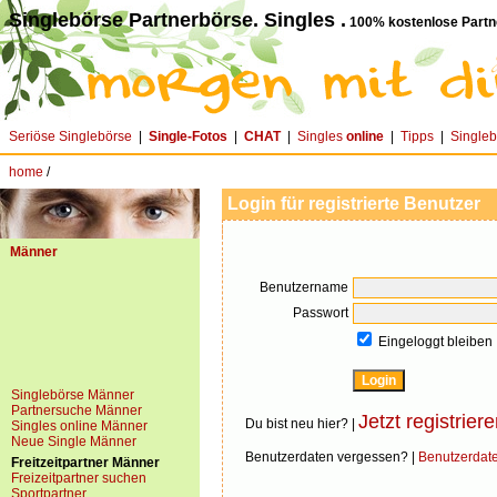
Singlebörse Partnerbörse. Singles .
100% kostenlose Partn
Seriöse Singlebörse
|
Single-Fotos
|
CHAT
|
Singles
online
|
Tipps
|
Single
home
/
Login für registrierte Benutzer
Männer
Benutzername
Passwort
Eingeloggt bleiben
Singlebörse Männer
Partnersuche Männer
Jetzt registriere
Du bist neu hier? |
Singles online Männer
Neue Single Männer
Benutzerdaten vergessen? |
Benutzerdat
Freitzeitpartner Männer
Freizeitpartner suchen
Sportpartner