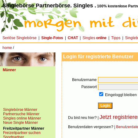
Singlebörse Partnerbörse. Singles .
100% kostenlose Partn
Seriöse Singlebörse
|
Single-Fotos
|
CHAT
|
Singles
online
|
Tipps
|
Single
home
/
Login für registrierte Benutzer
Männer
Benutzername
Passwort
Eingeloggt bleiben
Singlebörse Männer
Partnersuche Männer
Jetzt registriere
Du bist neu hier? |
Singles online Männer
Neue Single Männer
Benutzerdaten vergessen? |
Benutzerdat
Freitzeitpartner Männer
Freizeitpartner suchen
Sportpartner