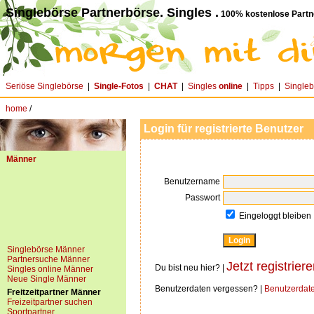
Singlebörse Partnerbörse. Singles .
100% kostenlose Partn
Seriöse Singlebörse
|
Single-Fotos
|
CHAT
|
Singles
online
|
Tipps
|
Single
home
/
Login für registrierte Benutzer
Männer
Benutzername
Passwort
Eingeloggt bleiben
Singlebörse Männer
Partnersuche Männer
Jetzt registriere
Du bist neu hier? |
Singles online Männer
Neue Single Männer
Benutzerdaten vergessen? |
Benutzerdat
Freitzeitpartner Männer
Freizeitpartner suchen
Sportpartner