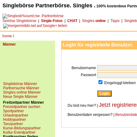
Singlebörse Partnerbörse. Singles .
100% kostenlose Partn
Seriöse Singlebörse
|
Single-Fotos
|
CHAT
|
Singles
online
|
Tipps
|
Single
home
/
Männer
Login für registrierte Benutzer
Benutzername
Passwort
Eingeloggt bleiben
Singlebörse Männer
Partnersuche Männer
Singles online Männer
Neue Single Männer
Freitzeitpartner Männer
Jetzt registriere
Du bist neu hier? |
Freizeitpartner suchen
Sportpartner
Benutzerdaten vergessen? |
Benutzerdat
Urlaubspartner
Hobbypartner
Tanzpartner
Kurse-Bildungspartner
Kultur-Eventpartner
Erotikpartner finden