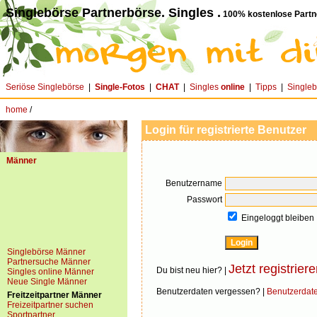
Singlebörse Partnerbörse. Singles .
100% kostenlose Partn
Seriöse Singlebörse
|
Single-Fotos
|
CHAT
|
Singles
online
|
Tipps
|
Single
home
/
Login für registrierte Benutzer
Männer
Benutzername
Passwort
Eingeloggt bleiben
Singlebörse Männer
Partnersuche Männer
Jetzt registriere
Du bist neu hier? |
Singles online Männer
Neue Single Männer
Benutzerdaten vergessen? |
Benutzerdat
Freitzeitpartner Männer
Freizeitpartner suchen
Sportpartner