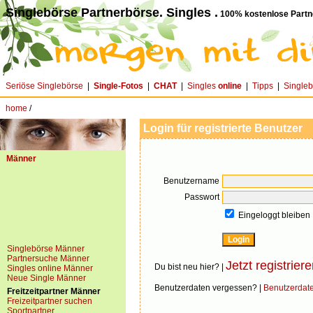
Singlebörse Partnerbörse. Singles .
100% kostenlose Partn
Seriöse Singlebörse
|
Single-Fotos
|
CHAT
|
Singles
online
|
Tipps
|
Single
home
/
Login für registrierte Benutzer
Männer
Benutzername
Passwort
Eingeloggt bleiben
Singlebörse Männer
Partnersuche Männer
Jetzt registriere
Du bist neu hier? |
Singles online Männer
Neue Single Männer
Benutzerdaten vergessen? |
Benutzerdat
Freitzeitpartner Männer
Freizeitpartner suchen
Sportpartner