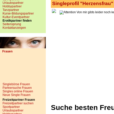
Singleprofil "Herzensfrau"
Urlaubspartner
Hobbypartner
Tanzpartner
Von mir gibts leider noch k
Kurse-Bildungspartner
Kultur-Eventpartner
Erotikpartner finden
Seitensprung
Kontaktanzeigen
Frauen
Singlebörse Frauen
Partnersuche Frauen
Singles online Frauen
Neue Single Frauen
Freizeitpartner Frauen
Freizeitpartner suchen
Suche besten Freun
Sportpartner
Urlaubspartner