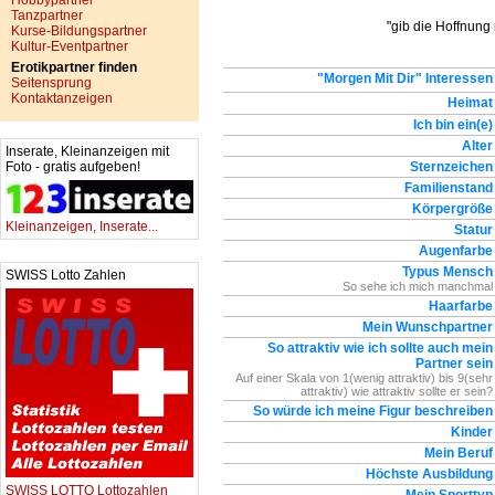
Hobbypartner
Tanzpartner
"gib die Hoffnung 
Kurse-Bildungspartner
Kultur-Eventpartner
Erotikpartner finden
"Morgen Mit Dir" Interessen
Seitensprung
Kontaktanzeigen
Heimat
Ich bin ein(e)
Alter
Inserate, Kleinanzeigen mit
Foto - gratis aufgeben!
Sternzeichen
Familienstand
Körpergröße
Kleinanzeigen, Inserate...
Statur
Augenfarbe
Typus Mensch
SWISS Lotto Zahlen
So sehe ich mich manchmal
Haarfarbe
Mein Wunschpartner
So attraktiv wie ich sollte auch mein
Partner sein
Auf einer Skala von 1(wenig attraktiv) bis 9(sehr
attraktiv) wie attraktiv sollte er sein?
So würde ich meine Figur beschreiben
Kinder
Mein Beruf
Höchste Ausbildung
SWISS LOTTO Lottozahlen