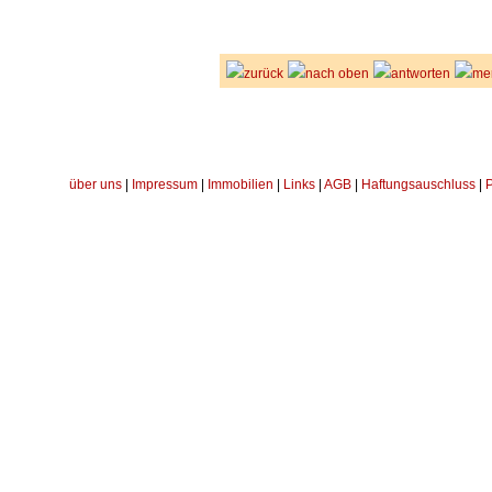
zurück
nach oben
antworten
me
über uns
|
Impressum
|
Immobilien
|
Links
|
AGB
|
Haftungsauschluss
|
P