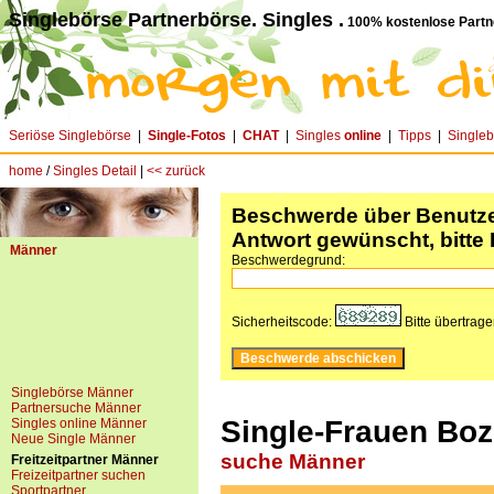
Singlebörse Partnerbörse. Singles .
100% kostenlose Partn
Seriöse Singlebörse
|
Single-Fotos
|
CHAT
|
Singles
online
|
Tipps
|
Single
home
/
Singles Detail
|
<< zurück
Beschwerde über Benutzer
Antwort gewünscht, bitte 
Männer
Beschwerdegrund:
Sicherheitscode:
Bitte übertrag
Singlebörse Männer
Partnersuche Männer
Single-Frauen Boze
Singles online Männer
Neue Single Männer
suche Männer
Freitzeitpartner Männer
Freizeitpartner suchen
Sportpartner