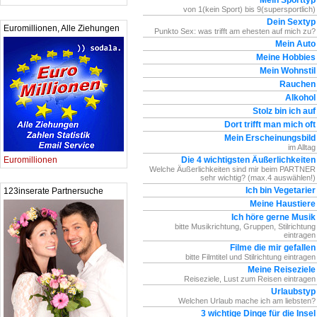
Mein Sporttyp
von 1(kein Sport) bis 9(supersportlich)
Dein Sextyp
Euromillionen, Alle Ziehungen
Punkto Sex: was trifft am ehesten auf mich zu?
Mein Auto
Meine Hobbies
Mein Wohnstil
Rauchen
Alkohol
Stolz bin ich auf
Dort trifft man mich oft
Mein Erscheinungsbild
im Alltag
Euromillionen
Die 4 wichtigsten Äußerlichkeiten
Welche Äußerlichkeiten sind mir beim PARTNER
sehr wichtig? (max.4 auswählen!)
Ich bin Vegetarier
123inserate Partnersuche
Meine Haustiere
Ich höre gerne Musik
bitte Musikrichtung, Gruppen, Stilrichtung
eintragen
Filme die mir gefallen
bitte Filmtitel und Stilrichtung eintragen
Meine Reiseziele
Reiseziele, Lust zum Reisen eintragen
Urlaubstyp
Welchen Urlaub mache ich am liebsten?
3 wichtige Dinge für die Insel