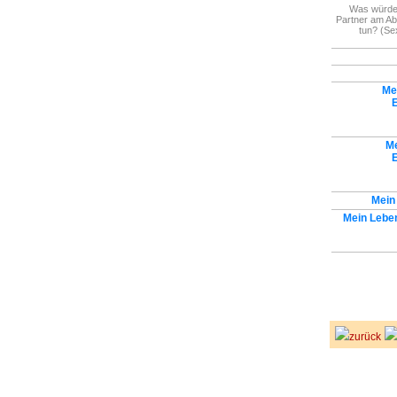
Was würde
Partner am Ab
tun? (Sex
Me
Me
Mein
Mein Lebe
zurück