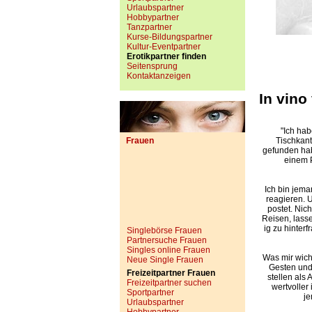
Urlaubspartner
Hobbypartner
Tanzpartner
Kurse-Bildungspartner
Kultur-Eventpartner
Erotikpartner finden
Seitensprung
Kontaktanzeigen
In vino
"Ich ha
Frauen
Tischkant
gefunden hab
einem P
Ich bin jema
reagieren. U
postet. Nic
Reisen, lass
ig zu hinter
Singlebörse Frauen
Partnersuche Frauen
Singles online Frauen
Was mir wicht
Neue Single Frauen
Gesten und 
Freizeitpartner Frauen
stellen als
Freizeitpartner suchen
wertvoller
Sportpartner
je
Urlaubspartner