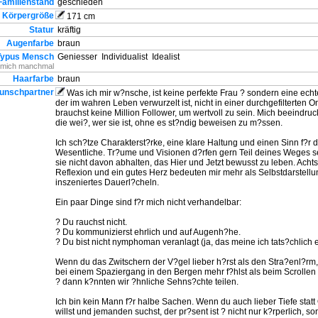
Familienstand
geschieden
Körpergröße
171 cm
Statur
kräftig
Augenfarbe
braun
Typus Mensch
Geniesser
Individualist
Idealist
 mich manchmal
Haarfarbe
braun
unschpartner
Was ich mir w?nsche, ist keine perfekte Frau ? sondern eine ech
der im wahren Leben verwurzelt ist, nicht in einer durchgefilterten O
brauchst keine Million Follower, um wertvoll zu sein. Mich beeindruc
die wei?, wer sie ist, ohne es st?ndig beweisen zu m?ssen.
Ich sch?tze Charakterst?rke, eine klare Haltung und einen Sinn f?r 
Wesentliche. Tr?ume und Visionen d?rfen gern Teil deines Weges s
sie nicht davon abhalten, das Hier und Jetzt bewusst zu leben. Acht
Reflexion und ein gutes Herz bedeuten mir mehr als Selbstdarstellu
inszeniertes Dauerl?cheln.
Ein paar Dinge sind f?r mich nicht verhandelbar:
? Du rauchst nicht.
? Du kommunizierst ehrlich und auf Augenh?he.
? Du bist nicht nymphoman veranlagt (ja, das meine ich tats?chlich e
Wenn du das Zwitschern der V?gel lieber h?rst als den Stra?enl?rm
bei einem Spaziergang in den Bergen mehr f?hlst als beim Scrollen
? dann k?nnten wir ?hnliche Sehns?chte teilen.
Ich bin kein Mann f?r halbe Sachen. Wenn du auch lieber Tiefe statt
willst und jemanden suchst, der pr?sent ist ? nicht nur k?rperlich, s