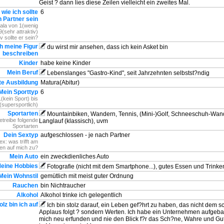
Geist ? dann lies diese Zeilen vielleicht ein zweites Mal.
 wie ich sollte
6
 Partner sein
kala von 1(wenig
 9(sehr attraktiv)
iv sollte er sein?
h meine Figur
du wirst mir ansehen, dass ich kein Asket bin
beschreiben
Kinder
habe keine Kinder
Mein Beruf
Lebenslanges "Gastro-Kind", seit Jahrzehnten selbstst?ndig
e Ausbildung
Matura(Abitur)
Mein Sporttyp
6
(kein Sport) bis
(supersportlich)
Sportarten
Mountainbiken, Wandern, Tennis, (Mini-)Golf, Schneeschuh-Wan
etreibe folgende
Langlauf (klassisch), uvm
Sportarten
Dein Sextyp
aufgeschlossen - je nach Partner
x: was trifft am
en auf mich zu?
Mein Auto
ein zweckdienliches Auto
eine Hobbies
Fotografie (nicht mit dem Smartphone...), gutes Essen und Trinke
Mein Wohnstil
gemütlich mit meist guter Ordnung
Rauchen
bin Nichtraucher
Alkohol
Alkohol trinke ich gelegentlich
olz bin ich auf
Ich bin stolz darauf, ein Leben gef?hrt zu haben, das nicht dem s
Applaus folgt ? sondern Werten. Ich habe ein Unternehmen aufgebau
mich neu erfunden und nie den Blick f?r das Sch?ne, Wahre und Gut