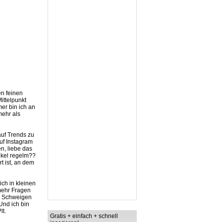
n feinen
ittelpunkt
er bin ich an
mehr als
auf Trends zu
auf Instagram
n, liebe das
nkel regelm??
t ist, an dem
ich in kleinen
 mehr Fragen
nn Schweigen
Und ich bin
lt.
Gratis + einfach + schnell