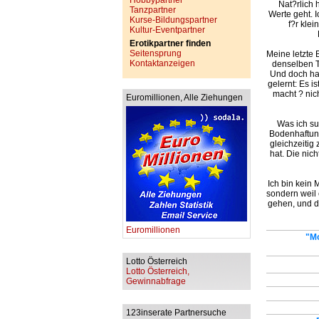
Hobbypartner
Nat?rlich 
Tanzpartner
Werte geht. 
Kurse-Bildungspartner
f?r kle
Kultur-Eventpartner
Erotikpartner finden
Seitensprung
Meine letzte 
Kontaktanzeigen
denselben T
Und doch hat
gelernt: Es i
macht ? nich
Euromillionen, Alle Ziehungen
Was ich su
Bodenhaftung,
gleichzeitig 
hat. Die nic
Ich bin kein 
sondern weil 
gehen, und d
Euromillionen
"Mo
Lotto Österreich
Lotto Österreich,
Gewinnabfrage
123inserate Partnersuche