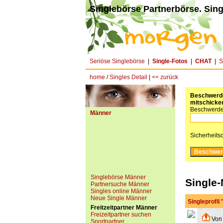
Singlebörse Partnerbörse. Sing
Seriöse Singlebörse
|
Single-Fotos
|
CHAT
|
S
home
/
Singles Detail
|
<< zurück
Beschwerde 
mitschicken
Beschwerde
Männer
Sicherheits
Singlebörse Männer
Single-
Partnersuche Männer
Singles online Männer
Neue Single Männer
Singleprofil
Freitzeitpartner Männer
Freizeitpartner suchen
Von 
Sportpartner