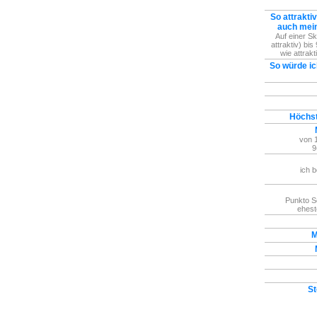
So attraktiv
auch mein
Auf einer S
attraktiv) bis
wie attrakt
So würde ic
Höchst
von 1
9
ich b
Punkto Se
ehest
M
St