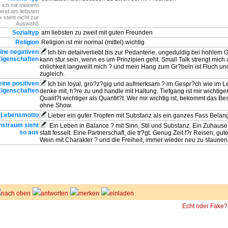
 ich mit meinem
end am liebsten
 steht nicht zur
Auswahl)
Sozialtyp
am liebsten zu zweit mit guten Freunden
Religion
Religion ist mir normal (mittel) wichtig
ine negativen
Ich bin detailverliebt bis zur Pedanterie, ungeduldig bei hohlem
Eigenschaften
kann stur sein, wenn es um Prinzipien geht. Small Talk strengt mich 
chlichkeit langweilt mich ? und mein Hang zum Gr?beln ist Fluch u
zugleich.
ine positiven
Ich bin loyal, gro?z?gig und aufmerksam ? im Gespr?ch wie im L
Eigenschaften
denke mit, h?re zu und handle mit Haltung. Tiefgang ist mir wichtige
Qualit?t wichtiger als Quantit?t. Wer mir wichtig ist, bekommt das Be
ohne Show.
 Lebensmotto
Lieber ein guter Tropfen mit Substanz als ein ganzes Fass Belan
nstraum sieht
Ein Leben in Balance ? mit Sinn, Stil und Substanz. Ein Zuhause, 
so aus
statt fesselt. Eine Partnerschaft, die tr?gt. Genug Zeit f?r Reisen, gu
Wein mit Charakter ? und die Freiheit, immer wieder neu zu staunen
nach oben
antworten
merken
einladen
Echt oder Fake?