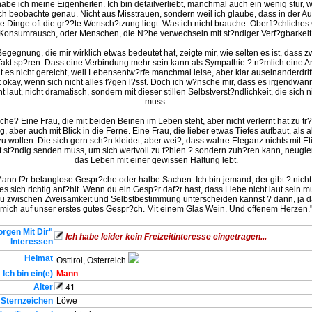
habe ich meine Eigenheiten. Ich bin detailverliebt, manchmal auch ein wenig stur,
Ich beobachte genau. Nicht aus Misstrauen, sondern weil ich glaube, dass in der A
ine Dinge oft die gr??te Wertsch?tzung liegt. Was ich nicht brauche: Oberfl?chliches
Konsumrausch, oder Menschen, die N?he verwechseln mit st?ndiger Verf?gbarkeit
Begegnung, die mir wirklich etwas bedeutet hat, zeigte mir, wie selten es ist, dass
akt sp?ren. Dass eine Verbindung mehr sein kann als Sympathie ? n?mlich eine A
 es nicht gereicht, weil Lebensentw?rfe manchmal leise, aber klar auseinanderdrif
st okay, wenn sich nicht alles f?gen l?sst. Doch ich w?nsche mir, dass es irgendwan
t laut, nicht dramatisch, sondern mit dieser stillen Selbstverst?ndlichkeit, die sich n
muss.
che? Eine Frau, die mit beiden Beinen im Leben steht, aber nicht verlernt hat zu tr
 aber auch mit Blick in die Ferne. Eine Frau, die lieber etwas Tiefes aufbaut, als 
zu wollen. Die sich gern sch?n kleidet, aber wei?, dass wahre Eleganz nichts mit Et
ht st?ndig senden muss, um sich wertvoll zu f?hlen ? sondern zuh?ren kann, neugier
das Leben mit einer gewissen Haltung lebt.
Mann f?r belanglose Gespr?che oder halbe Sachen. Ich bin jemand, der gibt ? nicht
es sich richtig anf?hlt. Wenn du ein Gesp?r daf?r hast, dass Liebe nicht laut sein mu
u zwischen Zweisamkeit und Selbstbestimmung unterscheiden kannst ? dann, ja da
mich auf unser erstes gutes Gespr?ch. Mit einem Glas Wein. Und offenem Herzen.
rgen Mit Dir"
Ich habe leider kein Freizeitinteresse eingetragen...
Interessen
Heimat
Osttirol, Osterreich
Ich bin ein(e)
Mann
Alter
41
Sternzeichen
Löwe