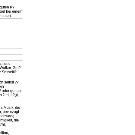
 guten K?
piel bei einem
kommen.
aft und
 Walker. Gro?
 Sessellift
ch selbst v?
ein
 ? oder genau
?hrt, tr?gt,
n. Musik, die
m, bevorzugt
rschwang.
tigkeit, die
?hl.
llion,