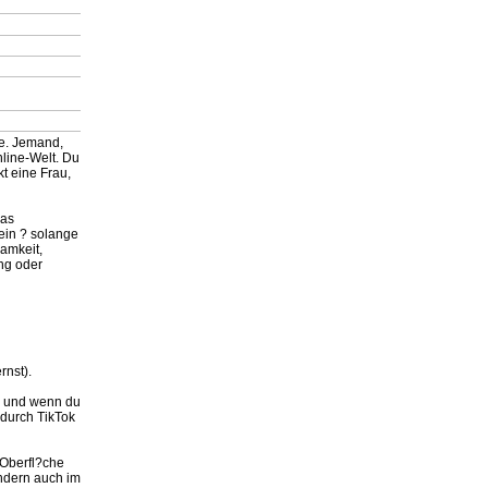
te. Jemand,
nline-Welt. Du
kt eine Frau,
das
ein ? solange
samkeit,
ng oder
rnst).
, und wenn du
 durch TikTok
 Oberfl?che
ondern auch im