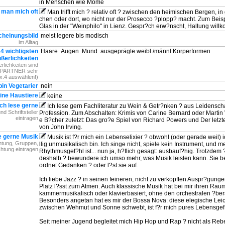
in Menschen wie Mome
ft man mich oft
Man trifft mich ? relativ oft ? zwischen den heimischen Bergen, in
chen oder dort, wo nicht nur der Prosecco ?plopp? macht. Zum Beis
Glas in der "Weinphilo" in Lienz. Gespr?ch erw?nscht, Haltung will
cheinungsbild
meist legere bis modisch
im Alltag
 4 wichtigsten
Haare
Augen
Mund
ausgeprägte weibl./männl.Körperformen
ßerlichkeiten
lichkeiten sind
m PARTNER sehr
x.4 auswählen!)
bin Vegetarier
nein
ine Haustiere
keine
Ich lese gerne
Ich lese gern Fachliteratur zu Wein & Getr?nken ? aus Leidensch
nd Schriftsteller
Profession. Zum Abschalten: Krimis von Carine Bernard oder Martin
eintragen
e B?cher zuletzt: Das gro?e Spiel von Richard Powers und Der letzte
von John Irving.
e gerne Musik
Musik ist f?r mich ein Lebenselixier ? obwohl (oder gerade weil) i
chtung, Gruppen,
llig unmusikalisch bin. Ich singe nicht, spiele kein Instrument, und m
ichtung eintragen
Rhythmusgef?hl ist... nun ja, h?flich gesagt: ausbauf?hig. Trotzdem
deshalb ? bewundere ich umso mehr, was Musik leisten kann. Sie ber
ordnet Gedanken ? oder l?st sie auf.
Ich liebe Jazz ? in seinen feineren, nicht zu verkopften Auspr?gunge
Platz l?sst zum Atmen. Auch klassische Musik hat bei mir ihren Rau
kammermusikalisch oder klavierbasiert, ohne den orchestralen ?be
Besonders angetan hat es mir der Bossa Nova: diese elegische Leich
zwischen Wehmut und Sonne schwebt, ist f?r mich pures Lebensgef
Seit meiner Jugend begleitet mich Hip Hop und Rap ? nicht als Rebe