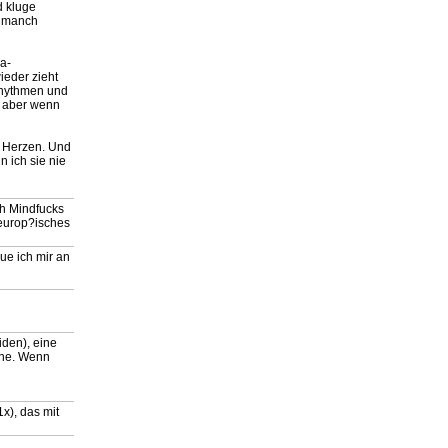
d kluge
s manch
a-
ieder zieht
Rhythmen und
? aber wenn
m Herzen. Und
 ich sie nie
ch Mindfucks
 europ?isches
ue ich mir an
den), eine
eine. Wenn
x), das mit