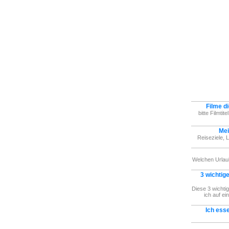
Filme di
bitte Filmtite
Mei
Reiseziele, 
Welchen Urlau
3 wichtige
Diese 3 wichti
ich auf ei
Ich ess