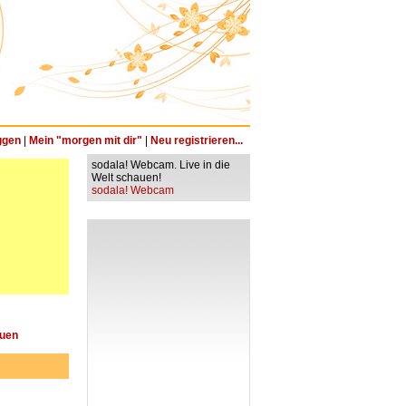
ggen
|
Mein "morgen mit dir"
|
Neu registrieren...
sodala! Webcam. Live in die
Welt schauen!
sodala! Webcam
auen