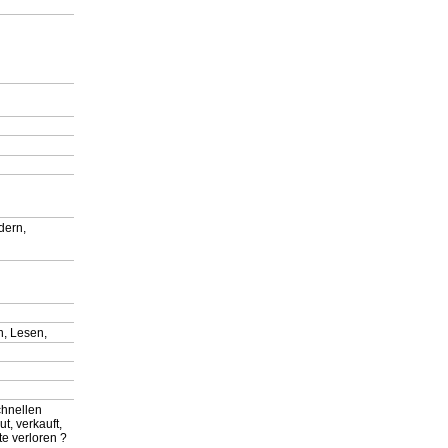
dern,
n, Lesen,
chnellen
t, verkauft,
e verloren ?