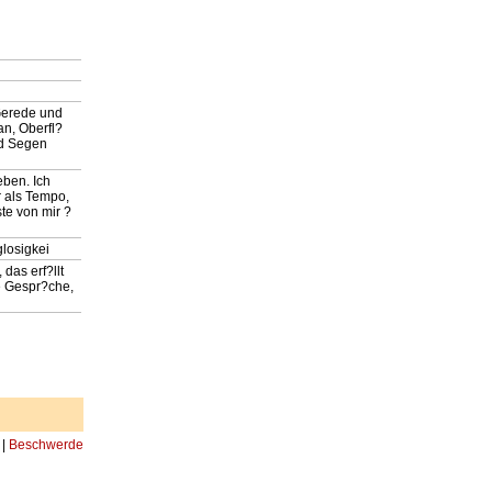
 Gerede und
an, Oberfl?
nd Segen
eben. Ich
r als Tempo,
ste von mir ?
glosigkei
das erf?llt
te Gespr?che,
|
Beschwerde