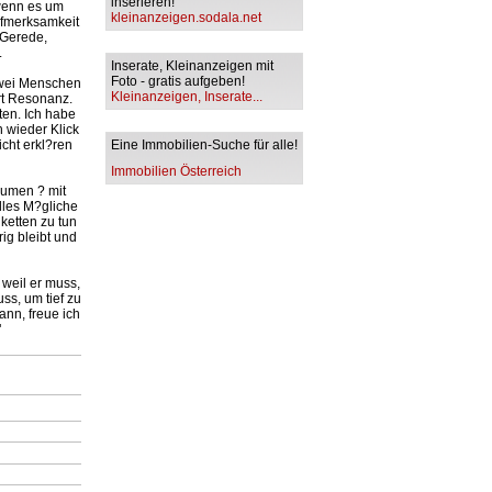
inserieren!
 wenn es um
kleinanzeigen.sodala.net
ufmerksamkeit
 Gerede,
.
Inserate, Kleinanzeigen mit
Foto - gratis aufgeben!
 zwei Menschen
Kleinanzeigen, Inserate...
rt Resonanz.
ten. Ich habe
n wieder Klick
icht erkl?ren
Eine Immobilien-Suche für alle!
Immobilien Österreich
?umen ? mit
alles M?gliche
iketten zu tun
ig bleibt und
 weil er muss,
ss, um tief zu
nn, freue ich
"