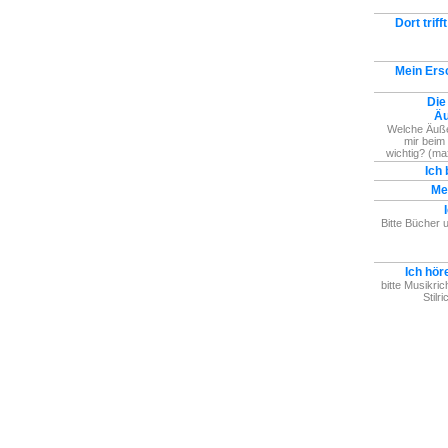
Dort trif
Mein Ers
Die
Äu
Welche Äußer
mir bei
wichtig? (ma
Ich 
Me
Bitte Bücher u
Ich hör
bitte Musikri
Stilr