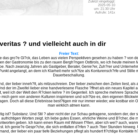
Zuletzt eingeloggt:
2025-05-10
um: 21:30 Uhr
Aufrufe: 141x
 veritas ? und vielleicht auch in dir
Freier Text
:
be das gro?e Gl?ck, das Leben aus vielen Perspektiven gesehen zu haben ? von de
en der Gastronomie bis zu den rauen Bergh?ngen Osttirols, wo ich heute meinen M
e. Nach zwanzig Jahren als Gastgeber, Berater, Genie?er, Zuh?rer und Unternehm
unkt angelangt, an dem ich Klarheit mehr sch?tze als Konturensch?rfe und Stille 
Dauerbeschallung.
nd, der lieber inneh?lt, als mitzuschreien. Der lieber zwischen den Zeilen liest, als 
nd der im Zweifel lieber eine handverlesene Flasche ?ffnet als ein neues Kapitel 
ht, weil ich der Welt den R?cken kehre ? im Gegenteil. Ich spreche mehrere Sprache
e mich gern von anderen Kulturen inspirieren und sch?tze es, den eigenen Blickwi
fragen. Doch all diese Erlebnisse best?tigen mir nur immer wieder, wie kostbar ein Or
man wirklich atmen kann.
ig ist? Substanz. Und Stil ? aber nicht der zur Schau getragene, sondern der, der s
aufrichtigen Worten zeigt. Ich liebe gutes Essen, ehrliche Weine und B?cher, die
 Antworten geben. Ich kann einen Raum mit Wissen f?llen, aber ich wei? auch, wa
 ist. Ich genie?e Gespr?che, die sich entfalten d?rfen ? auch ?ber Stunden hinweg. 
mand, der lieber ein paar tiefe Beziehungen pflegt als hundert fl?chtige Kontakte h?