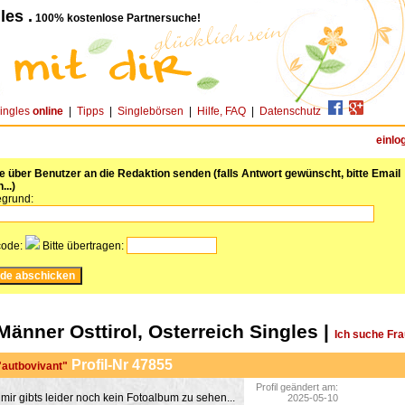
les .
100% kostenlose Partnersuche!
ingles
online
|
Tipps
|
Singlebörsen
|
Hilfe, FAQ
|
Datenschutz
einlo
über Benutzer an die Redaktion senden (falls Antwort gewünscht, bitte Email
...)
grund:
code:
Bitte übertragen:
Männer Osttirol, Osterreich Singles |
Ich suche Fr
Profil-Nr 47855
 "autbovivant"
Profil geändert am:
mir gibts leider noch kein Fotoalbum zu sehen...
2025-05-10