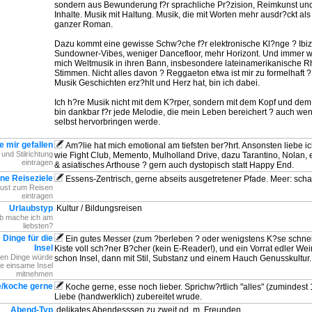
sondern aus Bewunderung f?r sprachliche Pr?zision, Reimkunst un
Inhalte. Musik mit Haltung. Musik, die mit Worten mehr ausdr?ckt al
ganzer Roman.
Dazu kommt eine gewisse Schw?che f?r elektronische Kl?nge ? Ibiz
Sundowner-Vibes, weniger Dancefloor, mehr Horizont. Und immer w
mich Weltmusik in ihren Bann, insbesondere lateinamerikanische 
Stimmen. Nicht alles davon ? Reggaeton etwa ist mir zu formelhaft 
Musik Geschichten erz?hlt und Herz hat, bin ich dabei.
Ich h?re Musik nicht mit dem K?rper, sondern mit dem Kopf und de
bin dankbar f?r jede Melodie, die mein Leben bereichert ? auch wenn
selbst hervorbringen werde.
e mir gefallen
Am?lie hat mich emotional am tiefsten ber?hrt. Ansonsten liebe i
l und Stilrichtung
wie Fight Club, Memento, Mulholland Drive, dazu Tarantino, Nolan,
eintragen
& asiatisches Arthouse ? gern auch dystopisch statt Happy End.
ne Reiseziele
Essens-Zentrisch, gerne abseits ausgetretener Pfade. Meer: scha
Lust zum Reisen
eintragen
Urlaubstyp
Kultur / Bildungsreisen
b mache ich am
liebsten?
 Dinge für die
Ein gutes Messer (zum ?berleben ? oder wenigstens K?se schnei
Insel
Kiste voll sch?ner B?cher (kein E-Reader!), und ein Vorrat edler W
gen Dinge würde
schon Insel, dann mit Stil, Substanz und einem Hauch Genusskultur.
ne einsame Insel
mitnehmen
e/koche gerne
Koche gerne, esse noch lieber. Sprichw?rtlich "alles" (zumindest 1
Liebe (handwerklich) zubereitet wrude.
Abend-Typ
delikates Abendesssen zu zweit od. m. Freunden