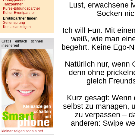
Hobbypartner
Lust, erwachsene M
Tanzpartner
Kurse-Bildungspartner
Socken nich
Kultur-Eventpartner
Erotikpartner finden
Seitensprung
Kontaktanzeigen
Ich will Fun. Mit ein
weiß, wie man eine
Gratis + einfach + schnell
begehrt. Keine Ego-
inserieren!
Natürlich nur, wenn
denn ohne prickel
gleich Freund
Kurz gesagt: Wenn d
selbst zu managen, 
zu verpassen – da
anderen: Swipe wei
kleinanzeigen.sodala.net