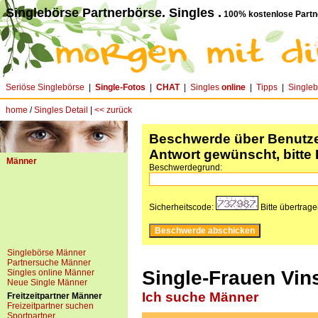
Singlebörse Partnerbörse. Singles .
100% kostenlose Partn
Seriöse Singlebörse
|
Single-Fotos
|
CHAT
|
Singles
online
|
Tipps
|
Single
home
/
Singles Detail
|
<< zurück
Beschwerde über Benutzer
Antwort gewünscht, bitte 
Männer
Beschwerdegrund:
Sicherheitscode:
Bitte übertrag
Singlebörse Männer
Partnersuche Männer
Single-Frauen Vins
Singles online Männer
Neue Single Männer
Ich suche Männer
Freitzeitpartner Männer
Freizeitpartner suchen
Sportpartner