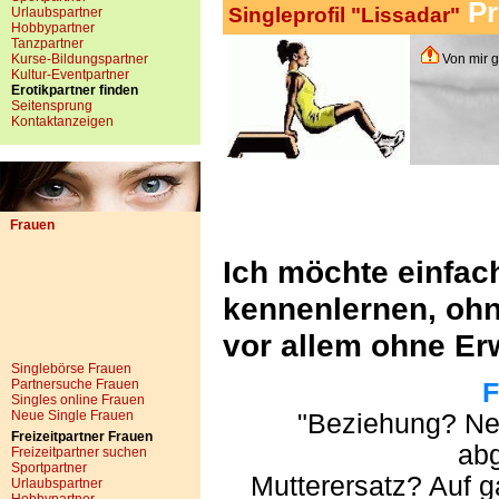
Pr
Singleprofil "Lissadar"
Urlaubspartner
Hobbypartner
Tanzpartner
Kurse-Bildungspartner
Von mir g
Kultur-Eventpartner
Erotikpartner finden
Seitensprung
Kontaktanzeigen
Frauen
Ich möchte einfac
kennenlernen, oh
vor allem ohne Er
Singlebörse Frauen
Partnersuche Frauen
F
Singles online Frauen
Neue Single Frauen
"Beziehung? Nei
Freizeitpartner Frauen
ab
Freizeitpartner suchen
Sportpartner
Mutterersatz? Auf g
Urlaubspartner