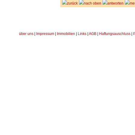
zurück
nach oben
antworten
me
über uns
|
Impressum
|
Immobilien
|
Links
|
AGB
|
Haftungsauschluss
|
P