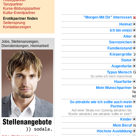
Hobbypartner
Tanzpartner
Kurse-Bildungspartner
Kultur-Eventpartner
"Morgen Mit Dir" Interessen
I
Erotikpartner finden
Seitensprung
Heimat
Kontaktanzeigen
Ich bin ein(e)
Alter
4
Jobs, Stellenanzeigen,
Sternzeichen
Diensteistungen, Heimarbeit
Familienstand
Körpergröße
1
Statur
Augenfarbe
Typus Mensch
G
So sehe ich mich manchmal
Haarfarbe
Mein Wunschpartner
bo
Ne
k
So attraktiv wie ich sollte auch mein
Partner sein
Auf einer Skala von 1(wenig attraktiv) bis
9(sehr attraktiv) wie attraktiv sollte er sein?
Kinder
Mein Beruf
Is
Höchste Ausbildung