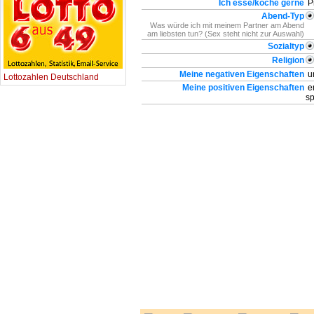
Ich esse/koche gerne
P
Abend-Typ
Was würde ich mit meinem Partner am Abend
am liebsten tun? (Sex steht nicht zur Auswahl)
Sozialtyp
Religion
Meine negativen Eigenschaften
u
Lottozahlen Deutschland
Meine positiven Eigenschaften
em
s