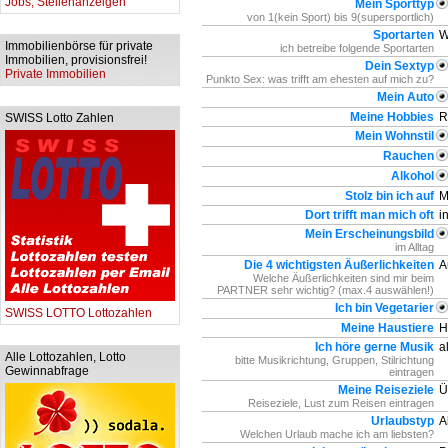
Jobs, Stellenanzeigen
Mein Sporttyp
von 1(kein Sport) bis 9(supersportlich)
Sportarten
W
Immobilienbörse für private
ich betreibe folgende Sportarten
Immobilien, provisionsfrei!
Dein Sextyp
Private Immobilien
Punkto Sex: was trifft am ehesten auf mich zu?
Mein Auto
Meine Hobbies
Re
SWISS Lotto Zahlen
Mein Wohnstil
Rauchen
Alkohol
Stolz bin ich auf
M
Dort trifft man mich oft
in
Mein Erscheinungsbild
im Alltag
Die 4 wichtigsten Äußerlichkeiten
A
Welche Äußerlichkeiten sind mir beim
PARTNER sehr wichtig? (max.4 auswählen!)
Ich bin Vegetarier
SWISS LOTTO Lottozahlen
Meine Haustiere
H
Ich höre gerne Musik
al
Alle Lottozahlen, Lotto
bitte Musikrichtung, Gruppen, Stilrichtung
Gewinnabfrage
eintragen
Meine Reiseziele
Üb
Reiseziele, Lust zum Reisen eintragen
Urlaubstyp
Ak
Welchen Urlaub mache ich am liebsten?