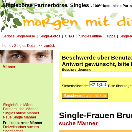
Singlebörse Partnerbörse. Singles .
100% kostenlose Partn
Seriöse Singlebörse
|
Single-Fotos
|
CHAT
|
Singles
online
|
Tipps
|
Single
home
/
Singles Detail
|
<< zurück
Beschwerde über Benutzer
Antwort gewünscht, bitte 
Männer
Beschwerdegrund:
Sicherheitscode:
Bitte übertrag
Singlebörse Männer
Partnersuche Männer
Single-Frauen Brun
Singles online Männer
Neue Single Männer
suche Männer
Freitzeitpartner Männer
Freizeitpartner suchen
Sportpartner