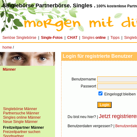
Singlebörse Partnerbörse. Singles .
100% kostenlose Partn
Seriöse Singlebörse
|
Single-Fotos
|
CHAT
|
Singles
online
|
Tipps
|
Single
home
/
Login für registrierte Benutzer
Männer
Benutzername
Passwort
Eingeloggt bleiben
Singlebörse Männer
Partnersuche Männer
Jetzt registriere
Du bist neu hier? |
Singles online Männer
Neue Single Männer
Benutzerdaten vergessen? |
Benutzerdat
Freitzeitpartner Männer
Freizeitpartner suchen
Sportpartner