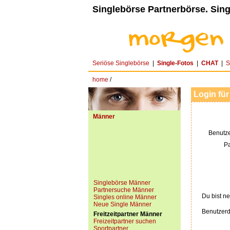
Singlebörse Partnerbörse. Sing
Seriöse Singlebörse
|
Single-Fotos
|
CHAT
|
S
home
/
Login für
Männer
Benutz
P
Singlebörse Männer
Partnersuche Männer
Du bist ne
Singles online Männer
Neue Single Männer
Benutzerd
Freitzeitpartner Männer
Freizeitpartner suchen
Sportpartner