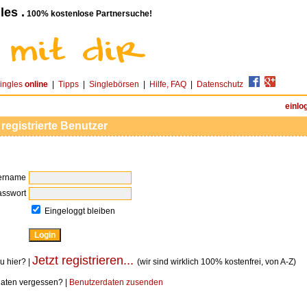
les .
100% kostenlose Partnersuche!
ingles
online
|
Tipps
|
Singlebörsen
|
Hilfe, FAQ
|
Datenschutz
einlo
 registrierte Benutzer
ername
asswort
Eingeloggt bleiben
Jetzt registrieren...
u hier? |
(wir sind wirklich 100% kostenfrei, von A-Z)
aten vergessen? |
Benutzerdaten zusenden