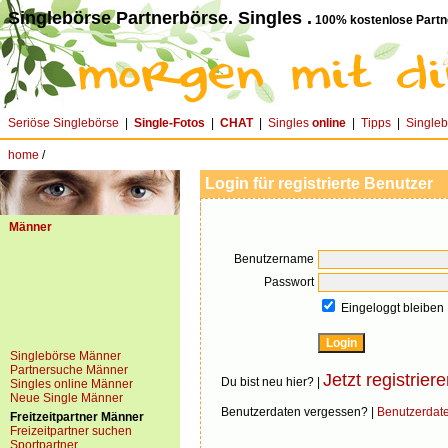
Singlebörse Partnerbörse. Singles .
100% kostenlose Partn
Seriöse Singlebörse
|
Single-Fotos
|
CHAT
|
Singles
online
|
Tipps
|
Single
home
/
Login für registrierte Benutzer
Männer
Benutzername
Passwort
Eingeloggt bleiben
Singlebörse Männer
Partnersuche Männer
Jetzt registriere
Du bist neu hier? |
Singles online Männer
Neue Single Männer
Benutzerdaten vergessen? |
Benutzerdat
Freitzeitpartner Männer
Freizeitpartner suchen
Sportpartner