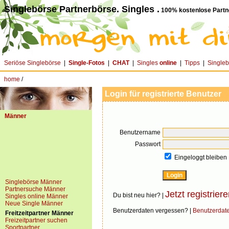
Singlebörse Partnerbörse. Singles .
100% kostenlose Partn
Seriöse Singlebörse
|
Single-Fotos
|
CHAT
|
Singles
online
|
Tipps
|
Single
home
/
Login für registrierte Benutzer
Männer
Benutzername
Passwort
Eingeloggt bleiben
Singlebörse Männer
Partnersuche Männer
Jetzt registriere
Du bist neu hier? |
Singles online Männer
Neue Single Männer
Benutzerdaten vergessen? |
Benutzerdat
Freitzeitpartner Männer
Freizeitpartner suchen
Sportpartner