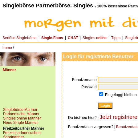
Singlebörse Partnerbörse. Singles .
100% kostenlose Partn
Seriöse Singlebörse
|
Single-Fotos
|
CHAT
|
Singles
online
|
Tipps
|
Single
home
/
Login für registrierte Benutzer
Männer
Benutzername
Passwort
Eingeloggt bleiben
Singlebörse Männer
Partnersuche Männer
Jetzt registriere
Du bist neu hier? |
Singles online Männer
Neue Single Männer
Benutzerdaten vergessen? |
Benutzerdat
Freitzeitpartner Männer
Freizeitpartner suchen
Sportpartner