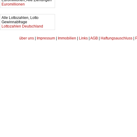
Euromillionen, Alle Ziehungen
Euromillionen
Alle Lottozahlen, Lotto
Gewinnabfrage
Lottozahlen Deutschland
über uns
|
Impressum
|
Immobilien
|
Links
|
AGB
|
Haftungsauschluss
|
P