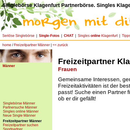
Singlebörse Klagenfurt Partnerbörse. Singles Klage
Seriöse Singlebörse
|
Single-Fotos
|
CHAT
|
Singles
online
Klagenfurt
|
Tipp
home
/
Freizeitpartner Männer
|
<< zurück
Freizeitpartner Kl
Männer
Frauen
Gemeinsame Interessen, g
Freizeitaktivitäten ist der be
passt! Suche einen Partner f
ob er dir gefällt!
Singlebörse Männer
Partnersuche Männer
Singles online Männer
Neue Single Männer
Freitzeitpartner Männer
Freizeitpartner suchen
Sportpartner