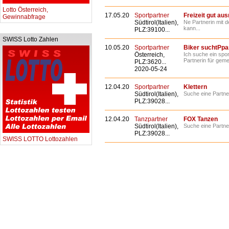
Lotto Österreich,
17.05.20
Sportpartner
Freizeit gut au
Gewinnabfrage
Südtirol(Italien),
Ne Partnerin mit 
kann...
PLZ:39100...
SWISS Lotto Zahlen
10.05.20
Sportpartner
Biker suchtPpa
Österreich,
Ich suche ein spor
Partnerin für gemei
PLZ:3620...
2020-05-24
12.04.20
Sportpartner
Klettern
Südtirol(Italien),
Suche eine Partneri
PLZ:39028...
12.04.20
Tanzpartner
FOX Tanzen
Südtirol(Italien),
Suche eine Partner
PLZ:39028...
SWISS LOTTO Lottozahlen