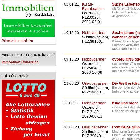
02.01.21
Kultur-
Suche Lebenspa
Eventpartner
ob für ein Stück 
Lebensabschnitt...
Österreich,
Augenhöhe....
PLZ:6020...
2021-02-01
10.12.20
Hobbypartner
Suche Leute (et
Südtirol(Italien),
wandern gehen 
Private Immobilien
PLZ:39100...
Wenn du auch gern
Outdoor-Aktivität
etwas unternehmen
Eine Immobilien-Suche für alle!
09.10.20
Hobbypartner
cyber6 ONS od
Immobilien Österreich
Österreich,
suche eine W alte
erlebnisse wie onl
PLZ:4040...
aber auch mal ein 
2020-10-09
Lotto Österreich
23.06.20
Urlaubspartner
Die Welt entde
Südtirol(Italien),
Bin gerne in der 
hübsche Frau die di
PLZ:39040...
11.06.20
Hobbypartner
Kino und mehr
Österreich,
interessiert dich d
Dann würd ich gerne
PLZ:3180...
2020-06-13
31.05.20
Urlaubspartner
Commune grün
Südtirol(Italien),
Möchte in Georgi
Leute / Aussteiger
PLZ:39049...
wunderschönen war