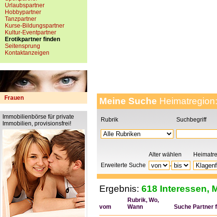
Urlaubspartner
Hobbypartner
Tanzpartner
Kurse-Bildungspartner
Kultur-Eventpartner
Erotikpartner finden
Seitensprung
Kontaktanzeigen
Frauen
Meine Suche
Heimatregion
Immobilienbörse für private
Rubrik
Suchbegriff
Immobilien, provisionsfrei!
Alter wählen
Heimatr
Erweiterte Suche
-
Ergebnis:
618 Interessen, M
Rubrik, Wo,
vom
Wann
Suche Partner fü