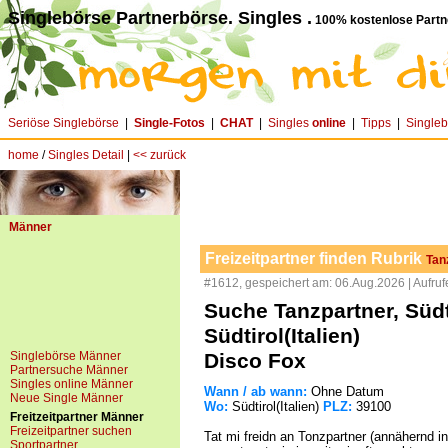
Singlebörse Partnerbörse. Singles .
100% kostenlose Partn
Seriöse Singlebörse
|
Single-Fotos
|
CHAT
|
Singles
online
|
Tipps
|
Single
home
/
Singles Detail
|
<< zurück
Männer
Freizeitpartner finden Rubrik
Tan
#1612, gespeichert am: 06.Aug.2026 | Aufruf
Suche Tanzpartner, Südt
Südtirol(Italien)
Singlebörse Männer
Disco Fox
Partnersuche Männer
Singles online Männer
Wann / ab wann:
Ohne Datum
Neue Single Männer
Wo:
Südtirol(Italien)
PLZ:
39100
Freitzeitpartner Männer
Freizeitpartner suchen
Tat mi freidn an Tonzpartner (annähernd in
Sportpartner