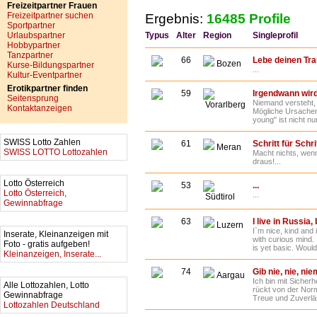
Freizeitpartner Frauen
Freizeitpartner suchen
Ergebnis:
16485 Profile
Sportpartner
Urlaubspartner
Typus
Alter
Region
Singleprofil
Hobbypartner
Tanzpartner
66
Lebe deinen Tr
Bozen
Kurse-Bildungspartner
...
Kultur-Eventpartner
Erotikpartner finden
59
Irgendwann wird
Seitensprung
Niemand versteht, 
Vorarlberg
Kontaktanzeigen
Mögliche Ursachen
young" ist nicht nur 
SWISS Lotto Zahlen
61
Schritt für Schrit
Meran
SWISS LOTTO Lottozahlen
Macht nichts, wenn
draus!...
Lotto Österreich
53
...
Lotto Österreich,
...
Südtirol
Gewinnabfrage
63
I live in Russia,
Luzern
I`m nice, kind and 
Inserate, Kleinanzeigen mit
with curious mind.
Foto - gratis aufgeben!
is yet basic. Would 
Kleinanzeigen, Inserate...
74
Gib nie, nie, ni
Aargau
Ich bin mit Sicherh
Alle Lottozahlen, Lotto
rückt von der Norm 
Gewinnabfrage
Treue und Zuverläss
Lottozahlen Deutschland