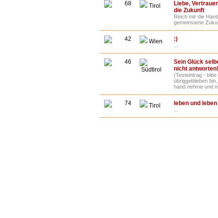
68
Liebe, Vertraue
Tirol
die Zukunft
Reich mir die Hand
gemeinsame Zukunf
42
:)
Wien
...
46
Sein Glück selbe
nicht antworten!
Südtirol
(Testeintrag - bitte
übriggeblieben bin,
hand nehme und nic
74
leben und leben
Tirol
...