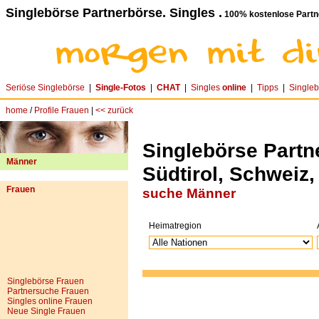
Singlebörse Partnerbörse. Singles .
100% kostenlose Partn
Seriöse Singlebörse
|
Single-Fotos
|
CHAT
|
Singles
online
|
Tipps
|
Single
home
/
Profile Frauen
|
<< zurück
Singlebörse Partn
Männer
Südtirol, Schweiz
Frauen
suche Männer
Heimatregion
Singlebörse Frauen
Partnersuche Frauen
Singles online Frauen
Neue Single Frauen